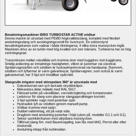
Bevattningsmaskiner IDRO TURBOSTAR ACTIVE vridbar
Denna maskin är utrustad med PEMD högkvalitetsslang, komplett med flexibel 
anslutningsslang och avstängningsventil för övertryck. En sektorstyrd 
bevattningskanon som vattnar i båda riktningarna, 4 olika stora munstycken ingår. 
Maskinen drivs av en turbin med hög kvalitet och stor tolerans. Turbinerna har en hög 
verkningsgrad. 
Transmission mellan växellåda och trumma sker med kuggdrev mot kuggkrans. 
Smidig avläsning av inmatnings-hastigheten, vilken är justerbar via växelval. 
Spridarvagnslyften och stödben är hydraulmanövrerad via handpump. Ramverk, 
stödben och lyftarmar är varm galvaniserat. Spridarvagnen, som också är varm 
galvaniserad, har 3 hjul och inställbar spårvidd.
Slangrulle irrigator med skivspelare 360° är utrustade med
Galvaniserad ram och lackade skyddskåpor.
Mekaniska delar målade med RAL 5017.
Flänsad turbin på växellådan, varvtalsreglering och kompensator.
Ledskruv för slang som placerar slangupprullningen korrekt.
3 hjul sprinkler vagn med justerbar spår.
Hydraulisk lyft av stödben genom manuell pump.
Vridbar trumma med spärr.
Dubbel vattenintag, ett på varje sida.
Dragbom med anslutning justerbar i höjd (utom på modeller G1.1 och G1).
Sektor 
sprinkler/kanon med utbytbara munstycken
.
Tillförsel slang 6m. med Bauerkoppling, kan fås med M42, Perrot eller efter 
önskemål.
Anslutning inlopp från turbinsidan.