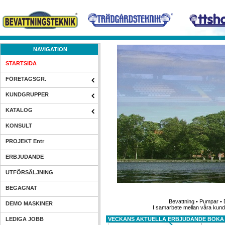
NAVIGATION
STARTSIDA
FÖRETAGSGR.
KUNDGRUPPER
KATALOG
KONSULT
PROJEKT Entr
ERBJUDANDE
UTFÖRSÄLJNING
BEGAGNAT
Bevattning • Pumpar • D
DEMO MASKINER
I samarbete mellan våra kunde
LEDIGA JOBB
VECKANS AKTUELLA ERBJUDANDE BOKA 