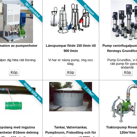
Var utrustad
Pumpex
nation av pumpenheter
Länspumpar flöde 150 l/min till 
Pump centrifugalpump
900 l/min
flerstegs Grundfo
älper dig hitta rätt lösning
Vi har er nästa pump, ring oss 
Pump Grundfos, vi t
idag.
rätt pump för pas
ändamål.
Dropp odla nu
7 770m³
ppslang med ingjutna 
Tankar, Vattentankar, 
Traktorpump Rovatti 
enheter Ø16mm delning 
Pumpbrunn, Fiskodling och för 
120m³/tim