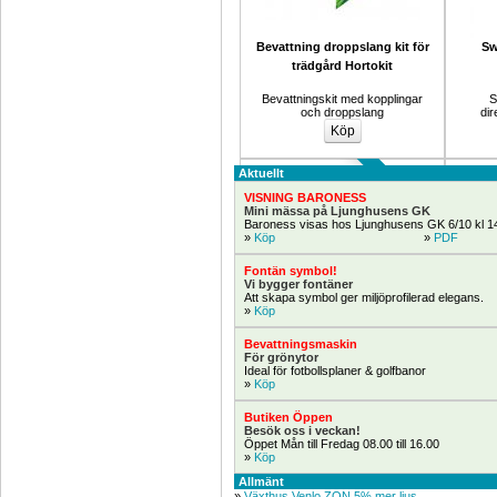
Bevattning droppslang kit för 
Sw
trädgård Hortokit
Bevattningskit med kopplingar 
S
och droppslang
dir
Rörkopplingar 
Aktuellt
VISNING BARONESS
Mini mässa på Ljunghusens GK
Baroness visas hos Ljunghusens GK 6/10 kl 1
» 
Köp
» 
PDF
Fontän symbol!
Vi bygger fontäner
Att skapa symbol ger miljöprofilerad elegans.
» 
Köp
Slang- och Rörskopplingar
Rainb
Bevattningsmaskin
För grönytor
Ideal för fotbollsplaner & golfbanor
Kopplingar för PE/PEM/PEH-
R
» 
Köp
rör.
Butiken Öppen
Besök oss i veckan!
Öppet Mån till Fredag 08.00 till 16.00
» 
Köp
Köp Nu! 10%
Allmänt
» 
Växthus Venlo ZON 5% mer ljus