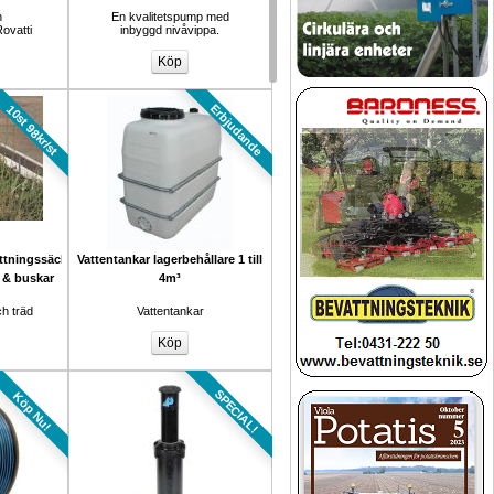
 
En kvalitetspump med 
ovatti
inbyggd nivåvippa.
Erbjudande
10st 98kr/st
tningssäck 
Vattentankar lagerbehållare 1 till 
d & buskar
4m³
h träd
Vattentankar
SPECIAL!
Köp Nu!