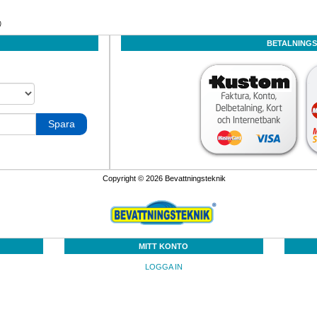
)
BETALNING
ncirkulator AquatiClear 
Länspumpar flöde 150l/min till 
Bevattningskanon Ra
½hk till 0,8kW ¾hk 1fas 
900l/min
med sektorstyrning 3
230Volt
 och cirkulation som ger 
Beställ kvalitetspumpar direkt
Kanon 100m spri
isfriare vak och är 
Spara
syrsättande.
Erbjudande
Köp Nu!
Copyright © 2026 Bevattningsteknik
MITT KONTO
darstativ 3ben R40 1½” 
Dammduk FR tjocklek 1,20mm 
Växelriktare tryc
LOGGA IN
r i höjd för sprinkler och 
och 1,50mm
flödeskontroll BFIH3,
anslutning 
IP66
rinklerstativ för enkel 
Damm och takduk gör själv 
Inverter för pu
bevattning
egen damm eller sedumtak.