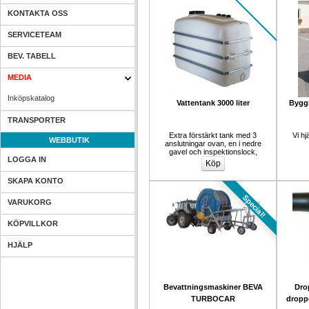
KONTAKTA OSS
SERVICETEAM
BEV. TABELL
MEDIA
Inköpskatalog
Vattentank 3000 liter
Bygg
TRANSPORTER
Extra förstärkt tank med 3 
Vi hj
WEBBUTIK
anslutningar ovan, en i nedre 
gavel och inspektionslock,
LOGGA IN
SKAPA KONTO
Special!
VARUKORG
KÖPVILLKOR
HJÄLP
Bevattningsmaskiner BEVA 
Dro
TURBOCAR 
dropp