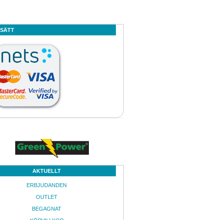
SSÄTT
nger 25° 
Bevattningsmaskin Turbocar 
" R60 invg
BEV 110G/400 G5
dning
Maskiner nu klara för 
säsongen med så även 
fördelaktig finansiering.
Boka Nu!
Köp Nu!
AKTUELLT
k och 
Rörkopplingar PVC
ERBJUDANDEN
 IP55 och 
OUTLET
mpen
PVC kopplingar i alla storlekar
BEGAGNAT