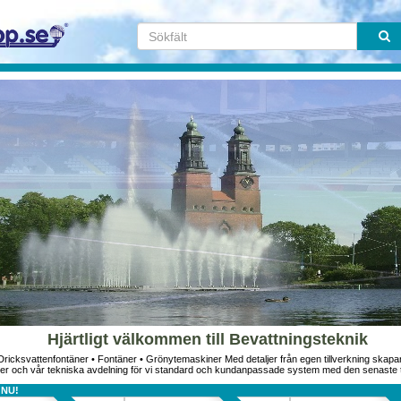
Hjärtligt välkommen till Bevattningsteknik
ricksvattenfontäner • Fontäner • Grönytemaskiner Med detaljer från egen tillverkning skapar 
r och vår tekniska avdelning för vi standard och kundanpassade system med den senaste tekni
NU!