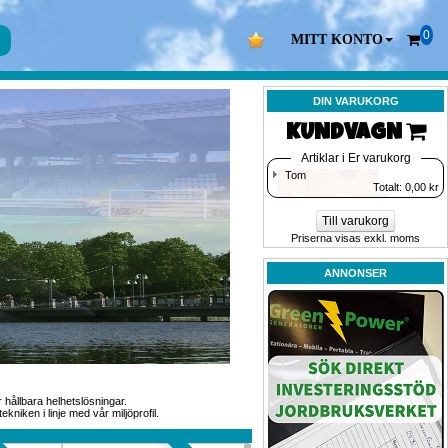
0
MITT KONTO
DIN VARUKORG
KUNDVAGN 
Artiklar i Er varukorg
Tom
Totalt: 
0,00
kr
Till varukorg
Priserna visas exkl. moms
ANNONSER
hållbara helhetslösningar. 
ken i linje med vår miljöprofil. 