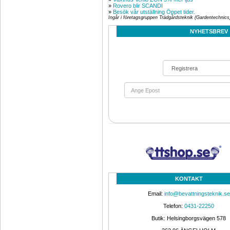
» 
Rovero blir SCANDI
» 
Besök vår utställning Öppet tider.
Ingår i företagsgruppen Trädgårdsteknik (Gardentechnics
NYHETSBREV
Golfbil - Elbil Club LVT Sport
Vatte
0,4kW 
Den perfekta servicebilen.
Isvak
Köp Nu!
KONTAKT
Bevattningsmaskin Leader20, 
Spri
Email: 
info@bevattningsteknik.se
Ø20 mm längd 40m
justerba
Telefon: 
0431-22250
Upprullningsbar slangvinda.
Sp
Butik: Helsingborgsvägen 578