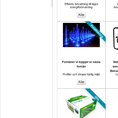
Effektiv bevattning till lägre 
energiförbrukning
bev
Projektering
Fontäner vi bygger er nästa 
Vat
fontän
smu
Bensi
Profiler och skapa härlig miljö
L
15%