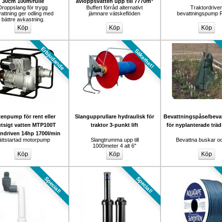
30cm 100m/rulle
avloppsvatten upp till 7770m³
Droppslang för trygg 
Buffert förråd alternativt 
Traktordriven
attning ger odling med 
jämnare vätskeflöden
bevattningspump R
bättre avkastning.
Erbjudande
Säkerhet!
tenpump för rent eller 
Slangupprullare hydraulisk för 
Bevattningspåse/bevat
tsigt vatten MTP100T 
traktor 3-punkt lift
för nyplanterade trä
ndriven 14hp 1700l/min
ättstartad motorpump
Slangtrumma upp till 
Bevattna buskar oc
1000meter 4 alt 6"
Special!
Special!