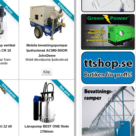
Erbjudande
Pump
 vertikal 
Mobila bevattingspumpar 
s CR 10
ljudisolerad AC080-50/OR 
JohnDeere
ar fram 
Mobil dieselpump ljudisolerad
sande 
Erbjudande
Bra pris!
12 till 
Länspump BEST ONE flöde 
170l/min