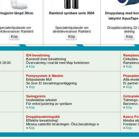
ingjoint längd 30cm
Rainbird spridare serie 3504
Droppslang med kont
labyrint AquaTape
pecialerbjudande om 
Specialerbjudande om 
Droppbevattning 10-
ektleveranser Rainbird
direktleveranser Rainbird
delning
Nu specialpris
Köp Nu!
ID4 bevattning
Rampbev
Kontroll över bevattning
Cirkulära 
4-18:00
Övervakning i real tid med Map funktionen
Rampbevatt
» 
Köp
» 
Köp
Pumpsystem & Maskin
Popupbev
Erbjudande NU!
Alla mode
Se över Er bevattningsanläggning.
Er partner
» 
Köp
» 
Köp
ird Pop-up spridare och 
Strilar, slangar och 
Rainbird Bevattnings
Swingjoints
Grönytek
tillbehör
klokopplingar
kontroller för inomhu
Underlättar arbetet
Tidnings 
ESP-RZX & ESP-TM
För enkel justering av spridare
Baroness 
ainbird lagerdepå för 
Bevattning slang och strilar
Bevattningsautomat
» 
Köp
» 
Köp
direktleveranser.
säkra drift tide
Droppbevattningskit
Kasco Fo
Effektiv bevattning!
Hindra al
Minska vattenför-brukningen. Öka bevattnings-e
Fontäner o
Renare vatten
» 
Köp
» 
Köp
Special!