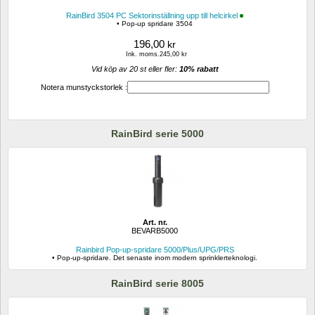
RainBird 3504 PC Sektorinställning upp till helcirkel
• Pop-up spridare 3504
196,00
kr
Ink. moms.245,00 kr
Vid köp av 20 st eller fler: 
10% rabatt 
Notera munstyckstorlek :
RainBird serie 5000
Art. nr.
BEVARB5000
Rainbird Pop-up-spridare 5000/Plus/UPG/PRS
• Pop-up-spridare. Det senaste inom modern sprinklerteknologi.
RainBird serie 8005