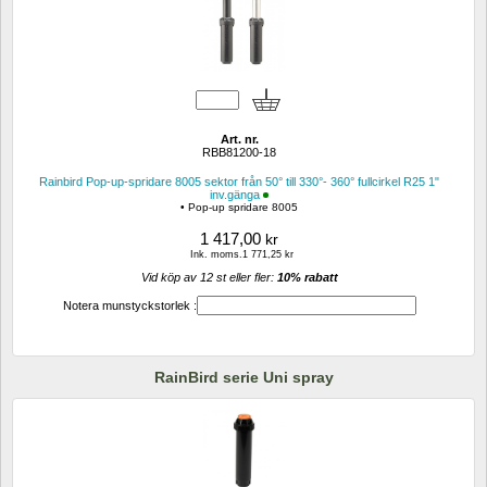
Art. nr.
RBB81200-18
Rainbird Pop-up-spridare 8005 sektor från 50° till 330°- 360° fullcirkel R25 1" 
inv.gänga
• Pop-up spridare 8005
1 417,00
kr
Ink. moms.1 771,25 kr
Vid köp av 12 st eller fler: 
10% rabatt 
Notera munstyckstorlek :
RainBird serie Uni spray