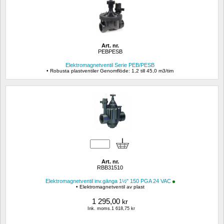
Art. nr.
PEBPESB
Elektromagnetventil Serie PEB/PESB
• Robusta plastventiler Genomflöde: 1,2 till 45,0 m3/tim
Art. nr.
RBB31510
Elektromagnetventil inv.gänga 1½" 150 PGA 24 VAC
• Elektromagnetventil av plast
1 295,00
kr
Ink. moms.1 618,75 kr