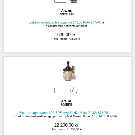
Art. nr.
RBB31410
Elektromagnetventil inv.gänga 1" 100 PGA 24 VAC
• Elektromagnetventil av plast
635,00
kr
Ink. moms.793,75 kr
Art. nr.
300BPE
Elektromagnetventil 300-BPE invg 3" H34,61xL20,32xB17,78 cm
• Elektromagnetventil av gjutjärn och plast Genomflöde: 13,6 till 68,0 m3/tim
22 200,00
kr
Ink. moms.27 750,00 kr