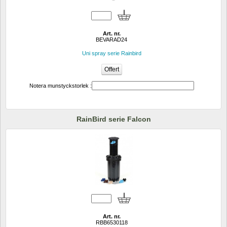
Art. nr.
BEVARAD24
Uni spray serie Rainbird
Notera munstyckstorlek :
RainBird serie Falcon
Art. nr.
RBB6530118