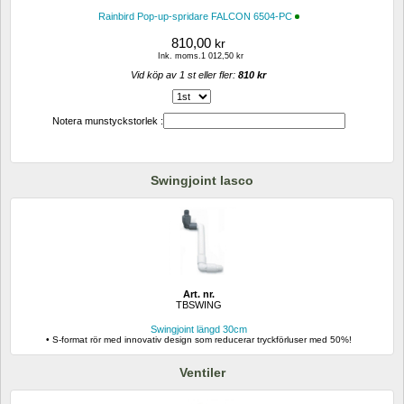
Rainbird Pop-up-spridare FALCON 6504-PC
810,00
kr
Ink. moms.1 012,50 kr
Vid köp av 1 st eller fler: 
810 kr 
Notera munstyckstorlek :
Swingjoint lasco
Art. nr.
TBSWING
Swingjoint längd 30cm
• S-format rör med innovativ design som reducerar tryckförluser med 50%!
Ventiler