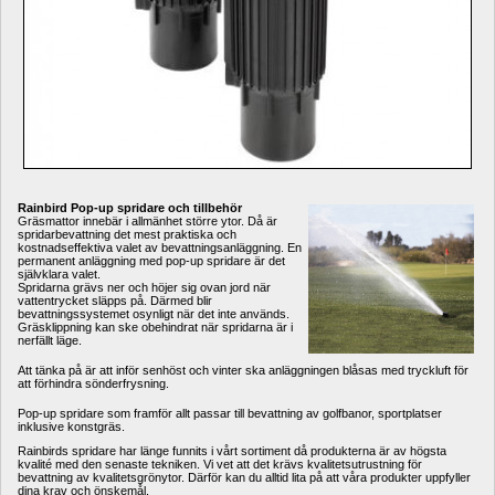
Rainbird Pop-up spridare och tillbehör
Gräsmattor innebär i allmänhet större ytor. Då är 
spridarbevattning det mest praktiska och 
kostnadseffektiva valet av bevattningsanläggning. En 
permanent anläggning med pop-up spridare är det 
självklara valet.
Spridarna grävs ner och höjer sig ovan jord när 
vattentrycket släpps på. Därmed blir 
bevattningssystemet osynligt när det inte används. 
Gräsklippning kan ske obehindrat när spridarna är i 
nerfällt läge.
Att tänka på är att inför senhöst och vinter ska anläggningen blåsas med tryckluft för 
att förhindra sönderfrysning.
Pop-up spridare som framför allt passar till bevattning av golfbanor, sportplatser 
inklusive konstgräs.
Rainbirds spridare har länge funnits i vårt sortiment då produkterna är av högsta 
kvalité med den senaste tekniken. Vi vet att det krävs kvalitetsutrustning för 
bevattning av kvalitetsgrönytor. Därför kan du alltid lita på att våra produkter uppfyller 
dina krav och önskemål. 