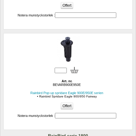
Notera munstyckstorlek :
Art. nr.
BEVARB900E950E
Rainbird Pop-up spridare Eagle 900E/950E serien
• Rainbird Spridare Eagle 900/950 Fairway
Notera munstyckstorlek :
RainBird serie 1800