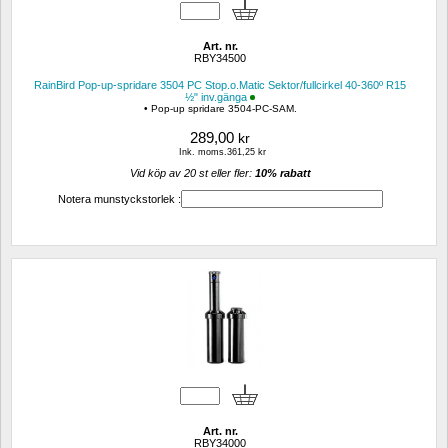
Art. nr.
RBY34500
RainBird Pop-up-spridare 3504 PC Stop.o.Matic Sektor/fullcirkel 40-360º R15 
½" inv.gänga
• Pop-up spridare 3504-PC-SAM.
289,00
kr
Ink. moms.361,25 kr
Vid köp av 20 st eller fler: 
10% rabatt 
Notera munstyckstorlek :
Art. nr.
RBY34000