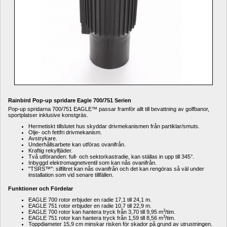
Rainbird Pop-up spridare Eagle 700/751 Serien
Pop-up spridarna 700/751 EAGLE™ passar framför allt till bevattning av golfbanor, 
sportplatser inklusive konstgräs.
Hermetiskt tillslutet hus skyddar drivmekanismen från partiklar/smuts.
Olje- och fettfri drivmekanism.
Avstrykare.
Underhållsarbete kan utföras ovanifrån.
Kraftig rekylfjäder.
Två utföranden: full- och sektorkastradie, kan ställas in upp till 345°.
Inbyggd elektromagnetventil som kan nås ovanifrån.
"TSRS™": silfiltret kan nås ovanifrån och det kan rengöras så väl under 
installation som vid senare tillfällen.
Funktioner och Fördelar
EAGLE 700 rotor erbjuder en radie 17,1 till 24,1 m.
EAGLE 751 rotor erbjuder en radie 10,7 till 22,9 m.
3
EAGLE 700 rotor kan hantera tryck från 3,70 till 9,95 
m
/tim.
3
EAGLE 751 rotor kan hantera tryck från 1,59 till 8,56 
m
/tim.
Toppdiameter 15,9 cm minskar risken för skador på grund av utrustningen.