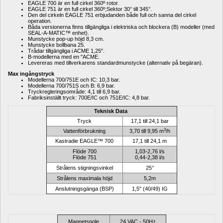
EAGLE 700 är en full cirkel 360º rotor.
EAGLE 751 är en full cirkel 360º;Sektor 30° till 345°.
Den del cirkeln EAGLE 751 erbjudanden både full och sanna del cirkel 
operation.
Båda versionerna finns tillgängliga i elektriska och blockera (B) modeller (med 
SEAL-A-MATIC™ enhet).
Munstycke pop-up höjd 8,3 cm.
Munstycke bollbana 25.
Trådar tillgängliga i ACME 1,25".
B-modellerna med en "ACME.
Levereras med tillverkarens standardmunstycke (alternativ på begäran).
Max ingångstryck
Modellerna 700/751E och IC: 10,3 bar.
Modellerna 700/751S och B: 6,9 bar.
Tryckregleringsområde: 4,1 till 6,9 bar.
Fabriksinställt tryck: 700E/IC och 751E/IC: 4,8 bar.
Teknisk Data
Tryck
17,1 till 24,1 bar
3
Vattenförbrukning
3,70 till 9,95 m
/h
Kastradie EAGLE™ 700
17,1 till 24,1 m
Flöde
700
1,03-2,76 l/s
Flöde
751
0,44-2,38 l/s
Strålens stigningsvinkel
25°
Strålens maximala höjd
5,2m
Anslutningsgänga (BSP)
1,5" (40/49) IG
Magnetspole
24 VAC - 50Hz