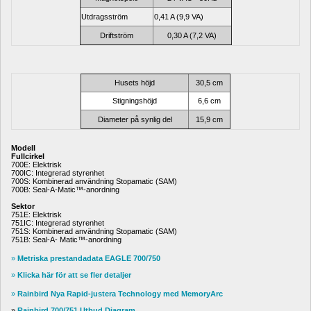
Utdragsström
0,41 A (9,9 VA)
Driftström
0,30 A (7,2 VA)
Husets höjd
30,5 cm
Stigningshöjd
6,6 cm
Diameter på synlig del
15,9 cm
Modell
Fullcirkel
700E: Elektrisk
700IC: Integrerad styrenhet
700S: Kombinerad användning Stopamatic (SAM)
700B: Seal-A-Matic™-anordning
Sektor
751E: Elektrisk
751IC: Integrerad styrenhet
751S: Kombinerad användning Stopamatic (SAM)
751B: Seal-A- Matic™-anordning
» 
Metriska prestandadata EAGLE 700/750
» 
Klicka här för att se fler detaljer
» 
Rainbird Nya Rapid-justera Technology med MemoryArc
»
Rainbird 700/751 Utbud Diagram