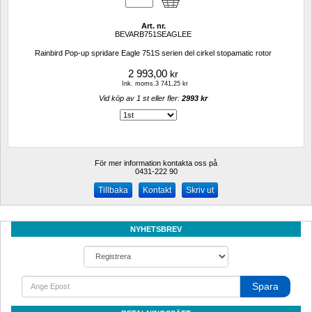
Art. nr.
BEVARB751SEAGLEE
Rainbird Pop-up spridare Eagle 751S serien del cirkel stopamatic rotor
2 993,00
kr
Ink. moms.3 741,25 kr
Vid köp av 1 st eller fler: 
2993 kr 
För mer information kontakta oss på
0431-222 90 
Kontakt
Skriv ut
NYHETSBREV
Spara