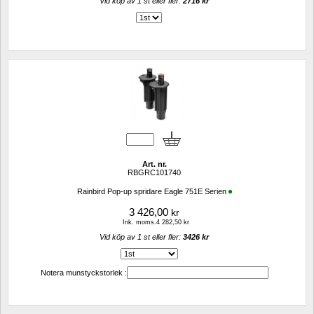
Vid köp av 1 st eller fler: 
2716 kr 
Art. nr.
RBGRC101740
Rainbird Pop-up spridare Eagle 751E Serien
3 426,00
kr
Ink. moms.4 282,50 kr
Vid köp av 1 st eller fler: 
3426 kr 
Notera munstyckstorlek :