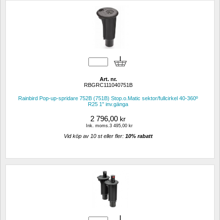
Art. nr.
RBGRC111040751B
Rainbird Pop-up-spridare 752B (751B) Stop.o.Matic sektor/fullcirkel 40-360º 
R25 1" inv.gänga
2 796,00
kr
Ink. moms.3 495,00 kr
Vid köp av 10 st eller fler: 
10% rabatt 