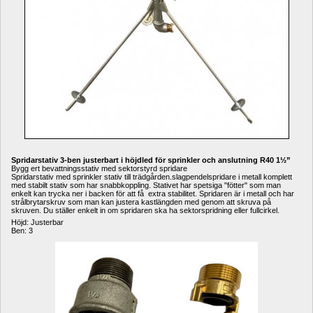
Spridarstativ 3-ben justerbart i höjdled för sprinkler och anslutning R40 1
½
”
Bygg ert bevattningsstativ med sektorstyrd spridare
Spridarstativ med sprinkler stativ till trädgården.slagpendelspridare i metall komplett 
med stabilt stativ som har snabbkoppling. Stativet har spetsiga "fötter" som man 
enkelt kan trycka ner i backen för att få extra stabilitet. Spridaren är i metall och har 
strålbrytarskruv som man kan justera kastlängden med genom att skruva på 
skruven. Du ställer enkelt in om spridaren ska ha sektorspridning eller fullcirkel. 
Höjd: Justerbar
Ben: 3