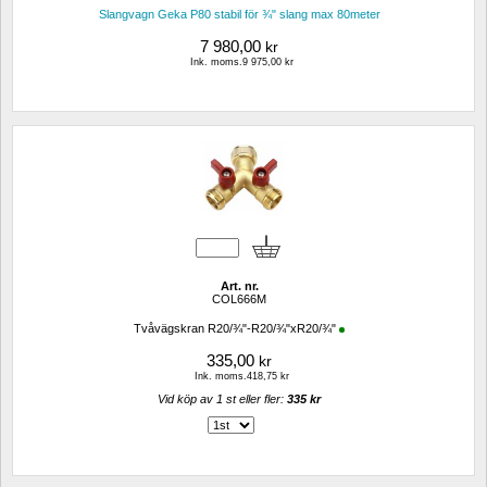
Slangvagn Geka P80 stabil för ¾" slang max 80meter
7 980,00
kr
Ink. moms.9 975,00 kr
Art. nr.
COL666M
Tvåvägskran R20/¾"-R20/¾"xR20/¾"
335,00
kr
Ink. moms.418,75 kr
Vid köp av 1 st eller fler: 
335 kr 