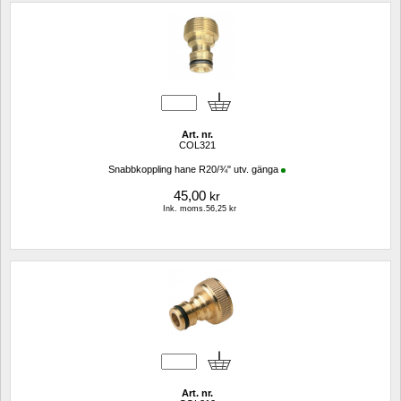
Art. nr.
COL321
Snabbkoppling hane R20/¾" utv. gänga
45,00
kr
Ink. moms.56,25 kr
Art. nr.