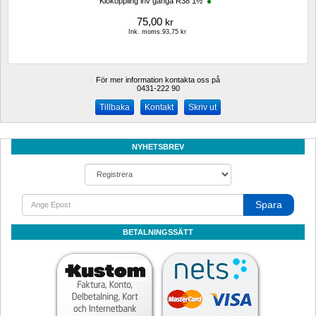
Klokoppling inv gänga R38 1½"
75,00
kr
Ink. moms.93,75 kr
För mer information kontakta oss på
0431-222 90 
Kontakt
Skriv ut
NYHETSBREV
Spara
BETALNINGSSÄTT