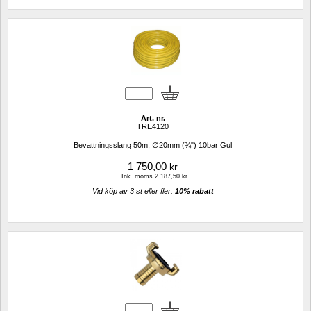
Art. nr.
TRE4120
Bevattningsslang 50m, ∅20mm (¾") 10bar Gul
1 750,00
kr
Ink. moms.2 187,50 kr
Vid köp av 3 st eller fler: 
10% rabatt 