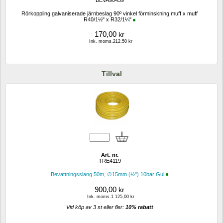
Rörkoppling galvaniserade järnbeslag 90º vinkel förminskning muff x muff 
R40/1½" x R32/1¼"
170,00
kr
Ink. moms.212,50 kr
Tillval
Art. nr.
TRE4119
Bevattningsslang 50m, ∅15mm (½") 10bar Gul
900,00
kr
Ink. moms.1 125,00 kr
Vid köp av 3 st eller fler: 
10% rabatt 