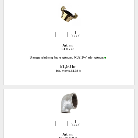
Art. nr.
COL773
Slanganslutning hane gängad R32 1¼" utv. gänga
51,50
kr
Ink. moms.64,38 kr
Art. nr.
BEVA90459