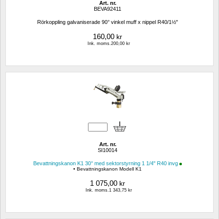
Art. nr.
BEVA92411
Rörkoppling galvaniserade 90° vinkel muff x nippel R40/1½"
160,00
kr
Ink. moms.200,00 kr
Art. nr.
SI10014
Bevattningskanon K1 30° med sektorstyrning 1 1/4" R40 invg
• Bevattningskanon Modell K1
1 075,00
kr
Ink. moms.1 343,75 kr