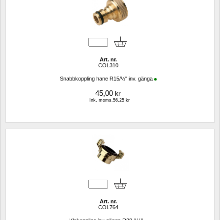
Art. nr.
COL310
Snabbkoppling hane R15/½" inv. gänga
45,00
kr
Ink. moms.56,25 kr
Art. nr.
COL764