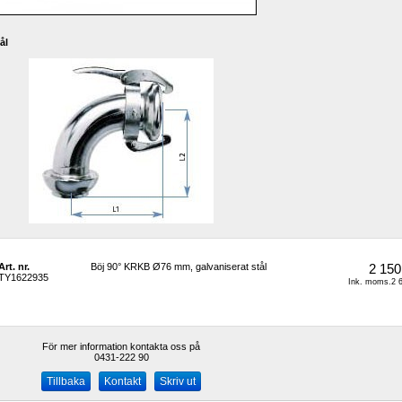
ål
Art. nr.
Böj 90° KRKB Ø76 mm, galvaniserat stål
2 150
TY1622935
Ink. moms.2 6
För mer information kontakta oss på
0431-222 90 
Kontakt
Skriv ut