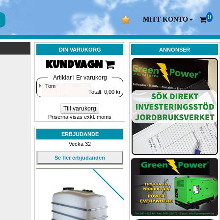
0
MITT KONTO
DIN VARUKORG
ANNONSER
KUNDVAGN 
Artiklar i Er varukorg
Tom
Totalt: 
0,00
kr
Till varukorg
Priserna visas exkl. moms
ERBJUDANDE
Vecka 32
Se fler erbjudanden