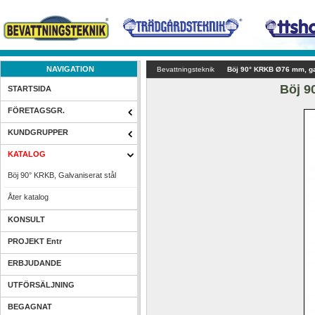
NAVIGATION
Bevattningsteknik
Böj 90° KRKB Ø76 mm, ga
Böj 9
STARTSIDA
FÖRETAGSGR.
KUNDGRUPPER
KATALOG
Böj 90° KRKB, Galvaniserat stål
Åter katalog
KONSULT
PROJEKT Entr
ERBJUDANDE
UTFÖRSÄLJNING
BEGAGNAT