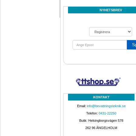
NYHETSBREV
S
KONTAKT
Email: 
info@bevattningsteknik.se
Telefon: 
0431-22250
Butik: Helsingborgsvägen 578
262 96 ÄNGELHOLM 