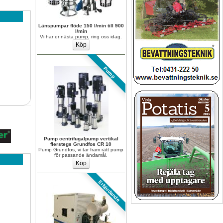
Länspumpar flöde 150 l/min till 900 
l/min
Vi har er nästa pump, ring oss idag.
Pump
Pump centrifugalpump vertikal 
flerstegs Grundfos CR 10
Pump Grundfos, vi tar fram rätt pump 
för passande ändamål.
Erbjudande