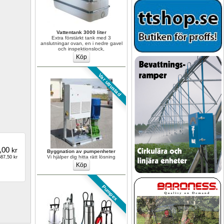
Vattentank 3000 liter
Extra förstärkt tank med 3 
anslutningar ovan, en i nedre gavel 
och inspektionslock,
Var utrustad
,00
kr
Byggnation av pumpenheter
Vi hjälper dig hitta rätt lösning
87,50 kr
Pumpex