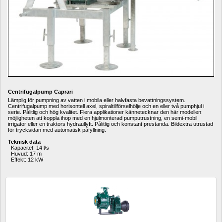
Centrifugalpump Caprari
Lämplig för pumpning av vatten i mobila eller halvfasta bevattningssystem.
Centrifugalpump med horisontell axel, spiraltillförselhölje och en eller två pumphjul i 
serie.
Pålitlig och hög kvalitet.
Flera applikationer kännetecknar den här modellen: 
möjligheten att koppla ihop med en hjulmonterad pumputrustning, en semi-mobil 
irrigator eller en traktors hydraullyft.
Pålitlig och konstant prestanda. Bildextra utrustad 
för trycksidan med automatisk påfyllning.
Teknisk data
Kapacitet: 14
l/s
Huvud: 17
m
Effekt: 12
kW