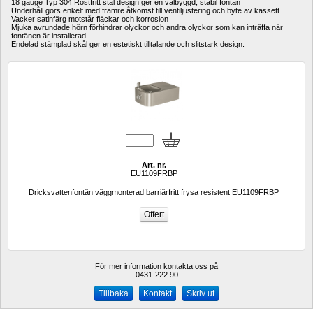
18 gauge Typ 304 Rostfritt stål design ger en välbyggd, stabil fontän
Underhåll görs enkelt med främre åtkomst till ventiljustering och byte av kassett
Vacker satinfärg motstår fläckar och korrosion
Mjuka avrundade hörn förhindrar olyckor och andra olyckor som kan inträffa när 
fontänen är installerad
Endelad stämplad skål ger en estetiskt tilltalande och slitstark design.
Art. nr.
EU1109FRBP
Dricksvattenfontän väggmonterad barriärfritt frysa resistent EU1109FRBP
För mer information kontakta oss på
0431-222 90 
Kontakt
Skriv ut