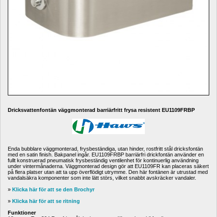
Dricksvattenfontän väggmonterad barriärfritt frysa resistent EU1109FRBP
Enda bubblare väggmonterad, frysbeständiga, utan hinder, rostfritt stål dricksfontän 
med en satin finish. Bakpanel ingår. 
EU1109FRBP barriärfri drickfontän använder en 
fullt konstruerad pneumatisk frysbeständig ventilenhet för kontinuerlig användning 
under vintermånaderna.
Väggmonterad design gör att EU1109FR kan placeras säkert 
på flera platser utan att ta upp överflödigt utrymme.
Den här fontänen är utrustad med 
vandalsäkra komponenter som inte lätt störs, vilket snabbt avskräcker vandaler.
» 
Klicka här för att se den Brochyr
» 
Klicka här för att se ritning
Funktioner