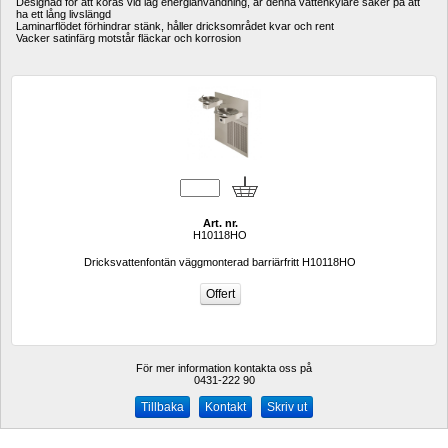
Designad för att köras vid låg energianvändning, är denna vattenkylare säker på att 
ha ett lång livslängd
Laminarflödet förhindrar stänk, håller dricksområdet kvar och rent
Vacker satinfärg motstår fläckar och korrosion
Art. nr.
H10118HO
Dricksvattenfontän väggmonterad barriärfritt H10118HO
För mer information kontakta oss på
0431-222 90 
Kontakt
Skriv ut