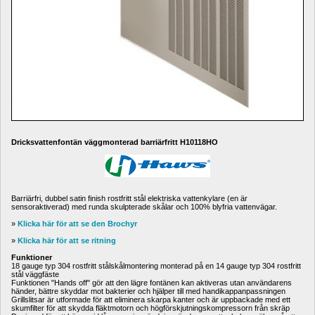
Dricksvattenfontän väggmonterad barriärfritt H10118HO
Barriärfri, dubbel satin finish rostfritt stål elektriska vattenkylare (en är 
sensoraktiverad) med runda skulpterade skålar och 100% blyfria vattenvägar.
» 
Klicka här för att se den 
Brochyr
» 
Klicka här för att se ritning
Funktioner
18 gauge typ 304 rostfritt stålskålmontering monterad på en 14 gauge typ 304 rostfritt 
stål väggfäste
Funktionen "Hands off" gör att den lägre fontänen kan aktiveras utan användarens 
händer, bättre skyddar mot bakterier och hjälper till med handikappanpassningen
Grillslitsar är utformade för att eliminera skarpa kanter och är uppbackade med ett 
skumfilter för att skydda fläktmotorn och högförskjutningskompressorn från skräp