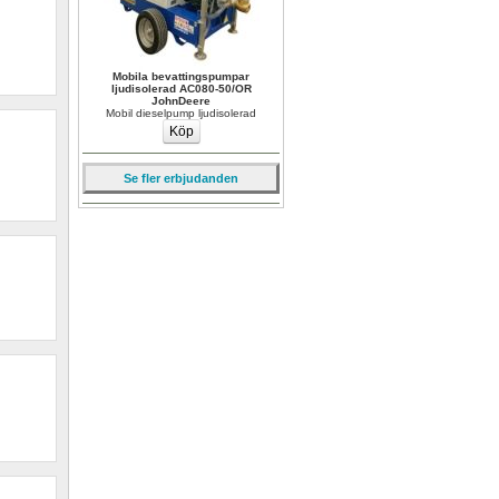
Mobila bevattingspumpar 
ljudisolerad AC080-50/OR 
JohnDeere
Mobil dieselpump ljudisolerad
Se fler erbjudanden