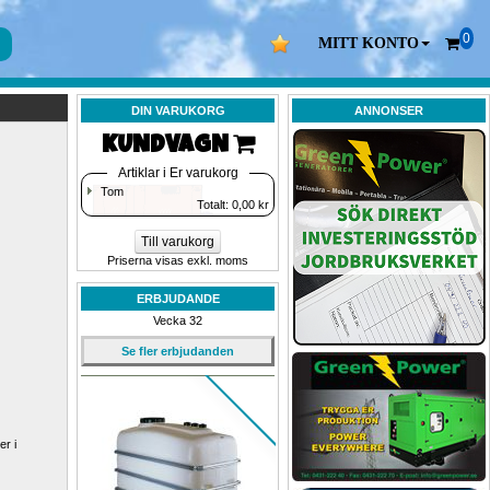
0
MITT KONTO
DIN VARUKORG
ANNONSER
KUNDVAGN 
Artiklar i Er varukorg
Tom
Totalt: 
0,00
kr
Till varukorg
Priserna visas exkl. moms
ERBJUDANDE
Vecka 32
Se fler erbjudanden
r i 