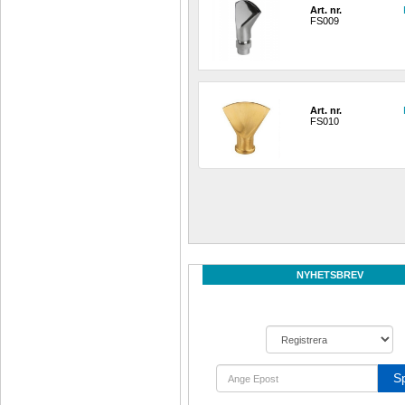
Art. nr.
FS009
Art. nr.
FS010
NYHETSBREV
S