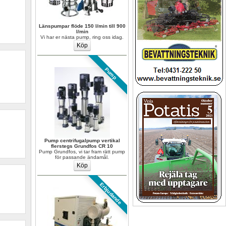
Länspumpar flöde 150 l/min till 900 
l/min
Vi har er nästa pump, ring oss idag.
Pump
Pump centrifugalpump vertikal 
flerstegs Grundfos CR 10
Pump Grundfos, vi tar fram rätt pump 
för passande ändamål.
Erbjudande