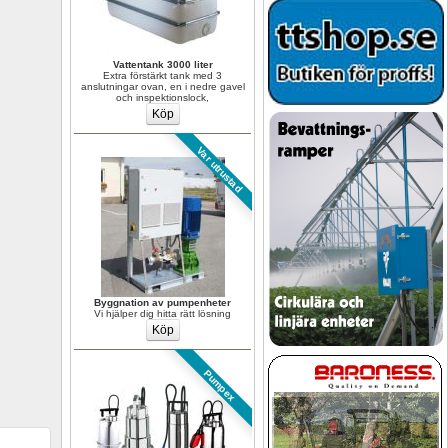
Vattentank 3000 liter
Extra förstärkt tank med 3 
anslutningar ovan, en i nedre gavel 
och inspektionslock,
Var utrustad
Byggnation av pumpenheter
Vi hjälper dig hitta rätt lösning
Pumpex