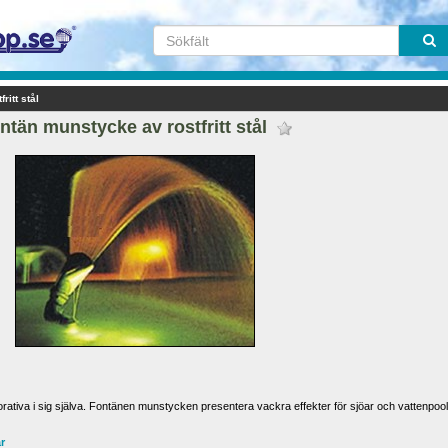
ritt stål
ntän munstycke av rostfritt stål 
orativa i sig själva. Fontänen munstycken presentera vackra effekter för sjöar och vattenpoole
är