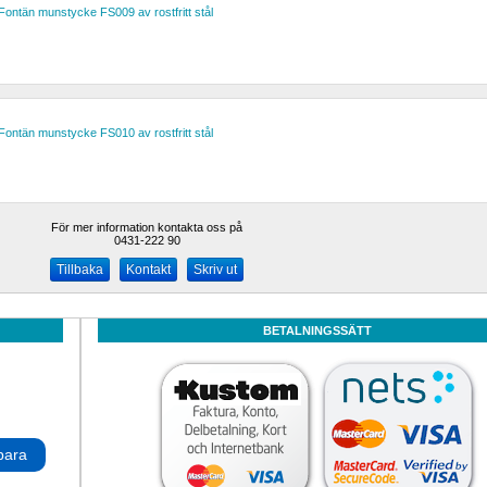
Fontän munstycke FS009 av rostfritt stål
Fontän munstycke FS010 av rostfritt stål
För mer information kontakta oss på
0431-222 90 
Kontakt
Skriv ut
BETALNINGSSÄTT
para