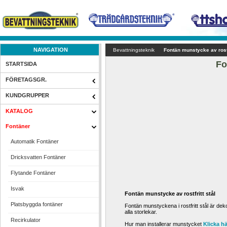
NAVIGATION
Bevattningsteknik
Fontän munstycke av rostf
Fo
STARTSIDA
FÖRETAGSGR.
KUNDGRUPPER
KATALOG
Fontäner
Automatik Fontäner
Dricksvatten Fontäner
Flytande Fontäner
Isvak
Fontän munstycke av rostfritt stål
Platsbyggda fontäner
Fontän munstyckena i rostfritt stål är dek
alla storlekar.
Recirkulator
Hur man installerar munstycket 
Klicka h