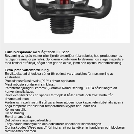
Fullcirkelspridare med lågt flöde LF Serie
Bevattning av gräs mattor eller i jordbruksmiljöer (plantskolor, hos producenter av 
färdiga gräsmattor på rulle). Spridarna kombinerar fördelarna hos slagarmspridare 
med flexibel strålhöjd, något som ger en exakt, jämn och optimal vattenfördelning.
Extra jämn vattenfördelning.
En viktbelastad drivskiva sörjer för optimal varvhastighet för maximering av 
kastradien.
Precisionsstråleskoveln (PJ™ ) driver spridaren.
Mest robusta spridaren i sin klass.
Patenterat hjullager i keramik (Ceramic Radial Bearing - CRB) håller längre än 
konventionella lager.
Drivskiva tillverkad i en speciell termoplast håller smuts och frost borta från 
drivmekanismen.
Fjädrar och axel i rostfritt stål garanterar att den höga kapaciteten bibehålls även i 
höga temperaturer eller när temperaturen kryper ner under noll.
Korrosionstålig.
Uv beständig.
Enkel att använda.
Det behövs inga specialverktyg.
Färgkodade munstycken och deflektorer underlättar identifieringen.
Ogrässkyddet "Weed guard" förhindrar att ogräs växer in i spridaren och blockerar 
rotationsmekanismen