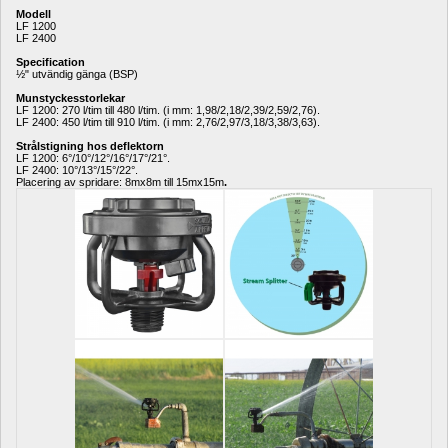
Modell
LF 1200
LF 2400
Specification
½" utvändig gänga (BSP)
Munstyckesstorlekar
LF 1200: 270 l/tim till 480 l/tim. (i mm: 1,98/2,18/2,39/2,59/2,76).
LF 2400: 450 l/tim till 910 l/tim. (i mm: 2,76/2,97/3,18/3,38/3,63).
Strålstigning hos deflektorn
LF 1200: 6°/10°/12°/16°/17°/21°.
LF 2400: 10°/13°/15°/22°.
Placering av spridare: 8mx8m till 15mx15m
.