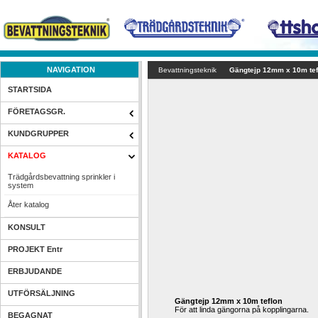
NAVIGATION
Bevattningsteknik
Gängtejp 12mm x 10m tef
STARTSIDA
FÖRETAGSGR.
KUNDGRUPPER
KATALOG
Trädgårdsbevattning sprinkler i 
system
Åter katalog
KONSULT
PROJEKT Entr
ERBJUDANDE
UTFÖRSÄLJNING
Gängtejp 12mm x 10m teflon
För att linda gängorna på kopplingarna.
BEGAGNAT