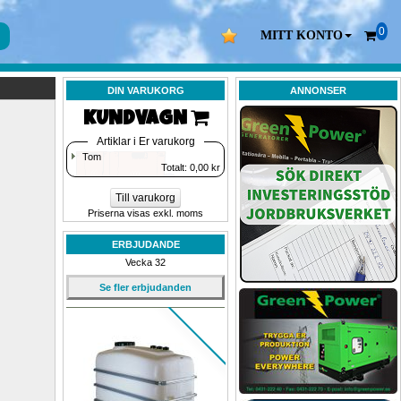
0
MITT KONTO
DIN VARUKORG
ANNONSER
KUNDVAGN 
Artiklar i Er varukorg
Tom
Totalt: 
0,00
kr
Till varukorg
Priserna visas exkl. moms
ERBJUDANDE
Vecka 32
Se fler erbjudanden