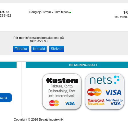
Art. nr.
Gängtejp 12mm x 10m teflon
16
ESSH22
Ink. moms.
För mer information kontakta oss på
0431-222 90 
Kontakt
Skriv ut
BETALNINGSSÄTT
para
Copyright © 2026 Bevattningsteknik