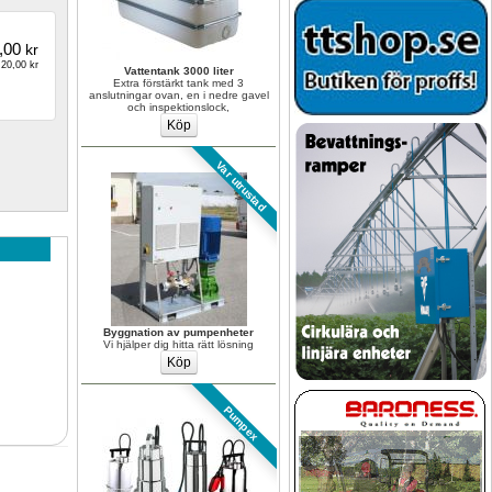
,00
kr
20,00 kr
Vattentank 3000 liter
Extra förstärkt tank med 3 
anslutningar ovan, en i nedre gavel 
och inspektionslock,
Var utrustad
Byggnation av pumpenheter
Vi hjälper dig hitta rätt lösning
Pumpex