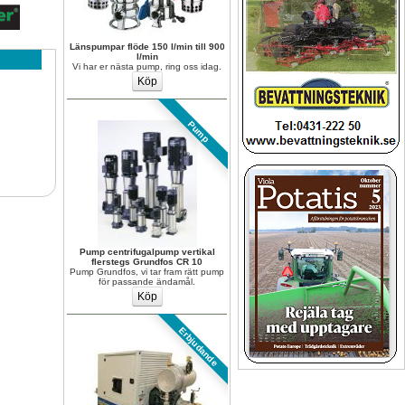
Länspumpar flöde 150 l/min till 900 
l/min
Vi har er nästa pump, ring oss idag.
Pump
Pump centrifugalpump vertikal 
flerstegs Grundfos CR 10
Pump Grundfos, vi tar fram rätt pump 
för passande ändamål.
Erbjudande