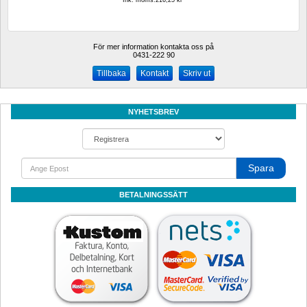
Ink. moms.216,25 kr
För mer information kontakta oss på
0431-222 90 
Kontakt
Skriv ut
NYHETSBREV
Spara
BETALNINGSSÄTT