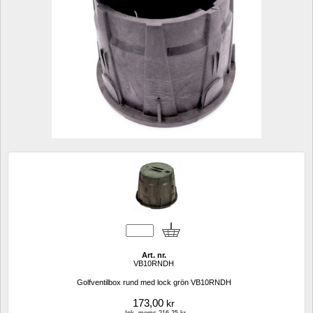
Art. nr.
VB10RNDH
Golfventilbox rund med lock grön VB10RNDH
173,00
kr