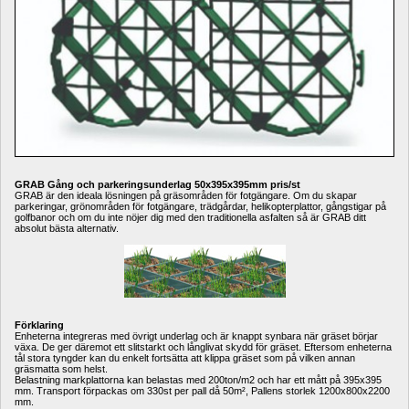
GRAB Gång och parkeringsunderlag 50x395x395mm pris/st
GRAB är den ideala lösningen på gräsområden för fotgängare. Om du skapar 
parkeringar, grönområden för fotgängare, trädgårdar, helikopterplattor, gångstigar på 
golfbanor och om du inte nöjer dig med den traditionella asfalten så är GRAB ditt 
absolut bästa alternativ.
Förklaring
Enheterna integreras med övrigt underlag och är knappt synbara när gräset börjar 
växa. De ger däremot ett slitstarkt och långlivat skydd för gräset. Eftersom enheterna 
tål stora tyngder kan du enkelt fortsätta att klippa gräset som på vilken annan 
gräsmatta som helst.
Belastning markplattorna kan belastas med 200ton/m2 och har ett mått på 395x395 
mm. Transport förpackas om 330st per pall då 50m², Pallens storlek 1200x800x2200 
mm.