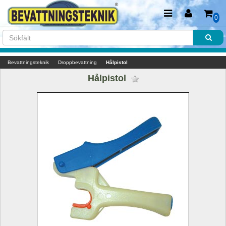
0
Bevattningsteknik
Droppbevattning
Hålpistol
Hålpistol 