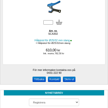
Art. nr.
SCA302
Hålpistol för Ø25/32 mm slang
• Hålpistol för Ø25/32mm slang
610,00
kr
Ink. moms.762,50 kr
För mer information kontakta oss på
0431-222 90 
Kontakt
Skriv ut
NYHETSBREV