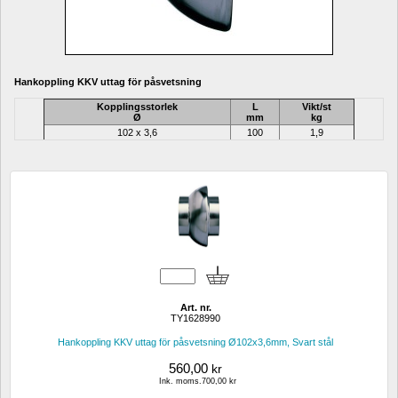
Hankoppling KKV uttag för påsvetsning
Kopplingsstorlek
L
Vikt/st
Ø
mm
kg
102 x 3,6
100
1,9
Art. nr.
TY1628990
Hankoppling KKV uttag för påsvetsning Ø102x3,6mm, Svart stål
560,00
kr
Ink. moms.700,00 kr