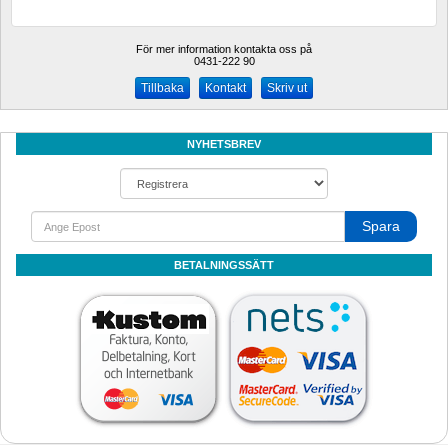
För mer information kontakta oss på
0431-222 90 
Kontakt
Skriv ut
NYHETSBREV
Spara
BETALNINGSSÄTT