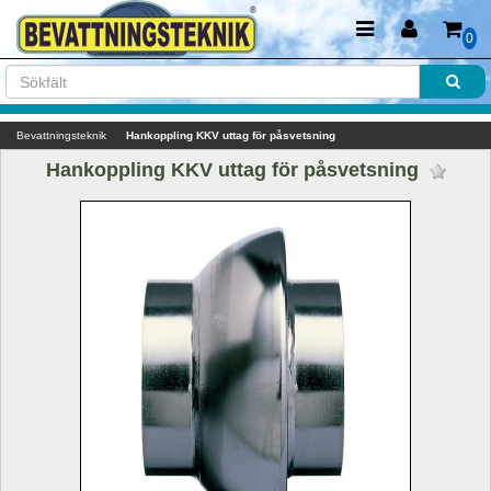
0
Bevattningsteknik
Hankoppling KKV uttag för påsvetsning
Hankoppling KKV uttag för påsvetsning 