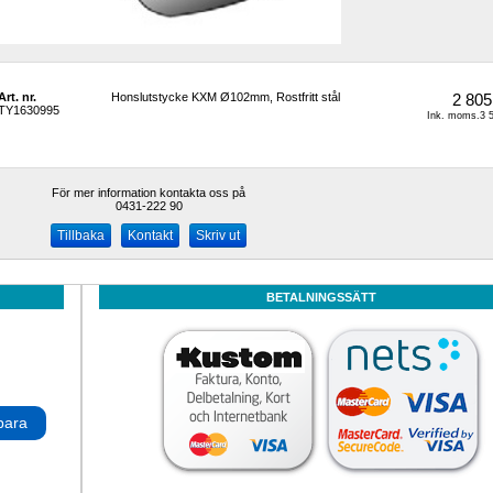
Art. nr.
Honslutstycke KXM Ø102mm, Rostfritt stål
2 805
TY1630995
Ink. moms.3 5
För mer information kontakta oss på
0431-222 90 
Kontakt
Skriv ut
BETALNINGSSÄTT
para