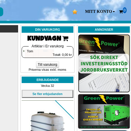
0
MITT KONTO
DIN VARUKORG
ANNONSER
KUNDVAGN 
Artiklar i Er varukorg
Tom
Totalt: 
0,00
kr
Till varukorg
Priserna visas exkl. moms
ERBJUDANDE
Vecka 32
Se fler erbjudanden