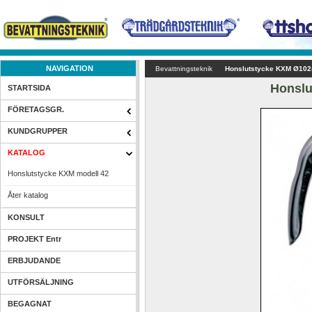
NAVIGATION
Bevattningsteknik
Honslutstycke KXM Ø102mm
Honslu
STARTSIDA
FÖRETAGSGR.
KUNDGRUPPER
KATALOG
Honslutstycke KXM modell 42
Åter katalog
KONSULT
PROJEKT Entr
ERBJUDANDE
UTFÖRSÄLJNING
BEGAGNAT