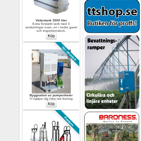
Vattentank 3000 liter
Extra förstärkt tank med 3 
anslutningar ovan, en i nedre gavel 
och inspektionslock,
Var utrustad
Byggnation av pumpenheter
Vi hjälper dig hitta rätt lösning
Pumpex