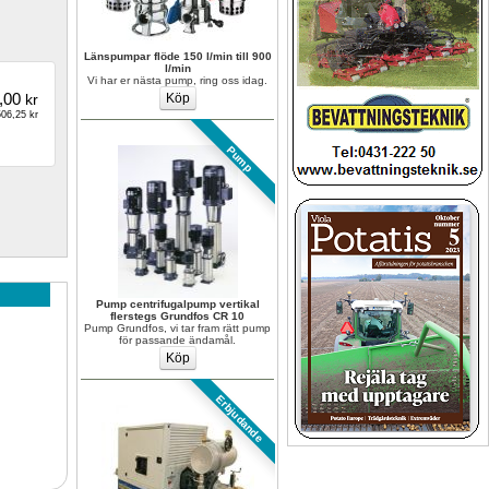
Länspumpar flöde 150 l/min till 900 
l/min
Vi har er nästa pump, ring oss idag.
,00
kr
06,25 kr
Pump
Pump centrifugalpump vertikal 
flerstegs Grundfos CR 10
Pump Grundfos, vi tar fram rätt pump 
för passande ändamål.
Erbjudande