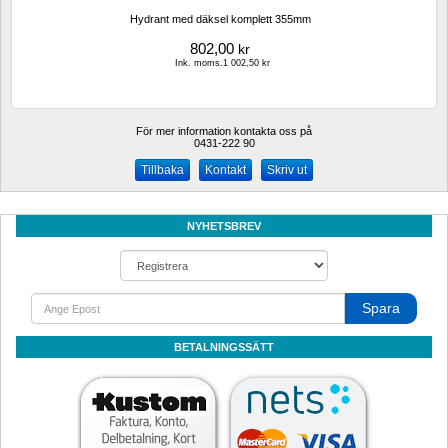
Hydrant med däksel komplett 355mm
802,00
kr
Ink. moms.1 002,50 kr
För mer information kontakta oss på
0431-222 90 
Kontakt
Skriv ut
NYHETSBREV
Spara
BETALNINGSSÄTT