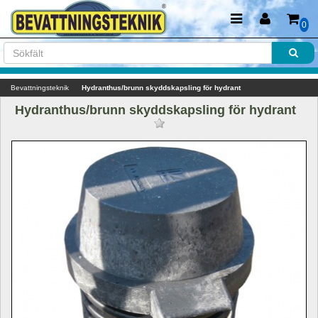
0
Bevattningsteknik
Hydranthus/brunn skyddskapsling för hydrant
Hydranthus/brunn skyddskapsling för hydrant 