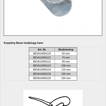
Koppling Bauer ändplugg hane
Art. Nr.
Beskrivning
BEVA
14050120
50 mm
BEVA
14050121
76 mm
BEVA
14050122
89 mm
BEVA
14050123
108 mm
BEVA
14050124
133 mm
BEVA
14050125
159 mm
BEVA
14050126
194 mm