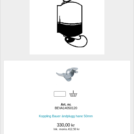
Art. nr.
BEVA14050120
Koppling Bauer ändplugg hane 50mm
330,00
kr
Ink. moms.412,50 kr