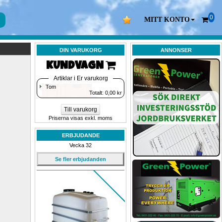
0
MITT KONTO
DIN VARUKORG
ANNONSER
KUNDVAGN 
Artiklar i Er varukorg
Tom
Totalt: 
0,00
kr
Till varukorg
Priserna visas exkl. moms
ERBJUDANDE
Vecka 32
Se fler erbjudanden