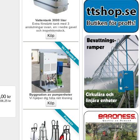
Vattentank 3000 liter
Extra förstärkt tank med 3 
anslutningar ovan, en i nedre gavel 
och inspektionslock,
Var utrustad
Byggnation av pumpenheter
,00
kr
Vi hjälper dig hitta rätt lösning
06,25 kr
Pumpex