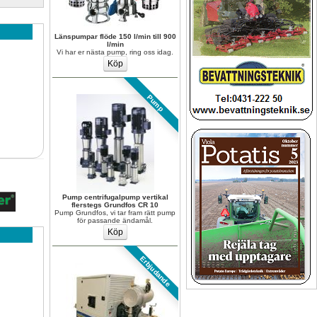
Länspumpar flöde 150 l/min till 900 
l/min
Vi har er nästa pump, ring oss idag.
Pump
Pump centrifugalpump vertikal 
flerstegs Grundfos CR 10
Pump Grundfos, vi tar fram rätt pump 
för passande ändamål.
Erbjudande