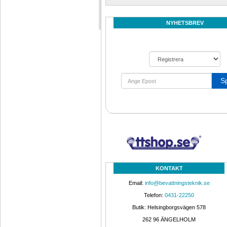
NYHETSBREV
S
KONTAKT
Email: 
info@bevattningsteknik.se
Telefon: 
0431-22250
Butik: Helsingborgsvägen 578
262 96 ÄNGELHOLM 