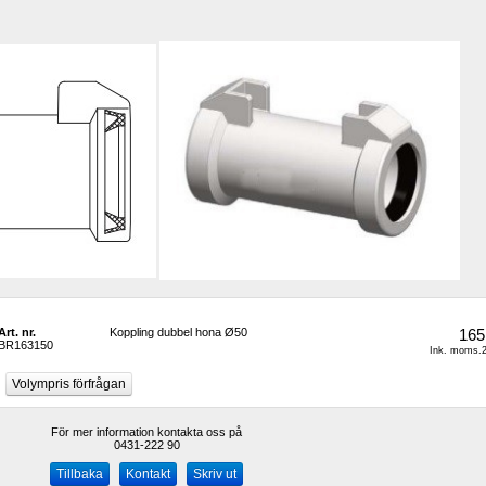
Art. nr.
Koppling dubbel hona Ø50
165
BR163150
Ink. moms.2
För mer information kontakta oss på
0431-222 90 
Kontakt
Skriv ut