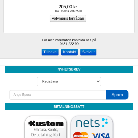
205,00
kr
Ink. moms.256,25 kr
För mer information kontakta oss på
0431-222 90 
Kontakt
Skriv ut
NYHETSBREV
Spara
BETALNINGSSÄTT