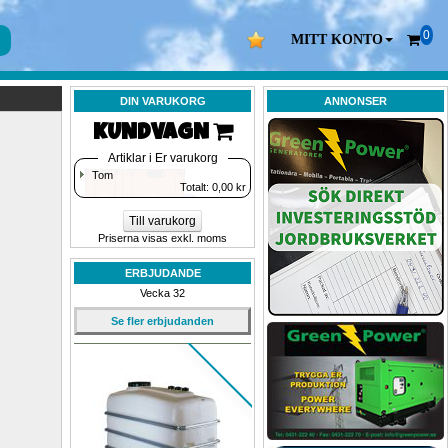
0
MITT KONTO
DIN VARUKORG
ANNONSER
KUNDVAGN 
Artiklar i Er varukorg
Tom
Totalt: 
0,00
kr
Till varukorg
Priserna visas exkl. moms
ERBJUDANDE
Vecka 32
Se fler erbjudanden