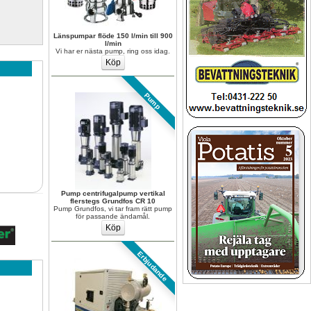
Länspumpar flöde 150 l/min till 900 
l/min
Vi har er nästa pump, ring oss idag.
Pump
Pump centrifugalpump vertikal 
flerstegs Grundfos CR 10
Pump Grundfos, vi tar fram rätt pump 
för passande ändamål.
Erbjudande