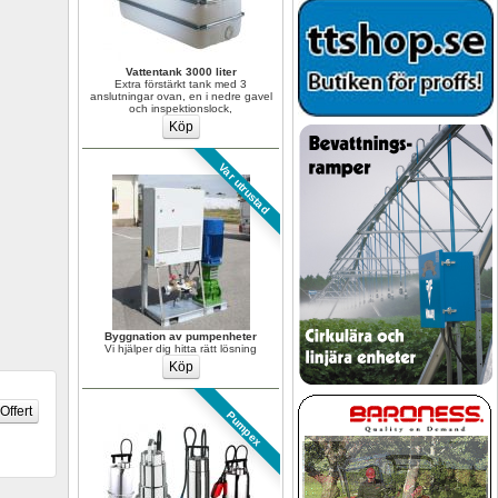
Vattentank 3000 liter
Extra förstärkt tank med 3 
anslutningar ovan, en i nedre gavel 
och inspektionslock,
Var utrustad
Byggnation av pumpenheter
Vi hjälper dig hitta rätt lösning
Pumpex