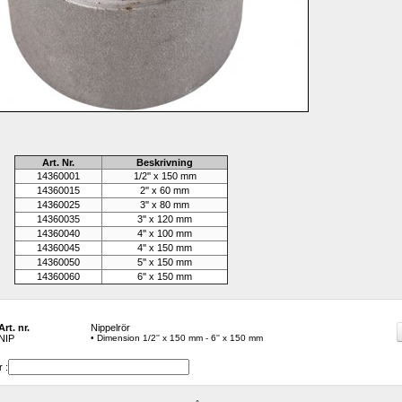
Art. Nr.
Beskrivning
14360001
1/2'' x 150 mm
14360015
2'' x 60 mm
14360025
3'' x 80 mm
14360035
3'' x 120 mm
14360040
4'' x 100 mm
14360045
4'' x 150 mm
14360050
5'' x 150 mm
14360060
6'' x 150 mm
Art. nr.
Nippelrör
NIP
• Dimension 1/2'' x 150 mm - 6'' x 150 mm
 :