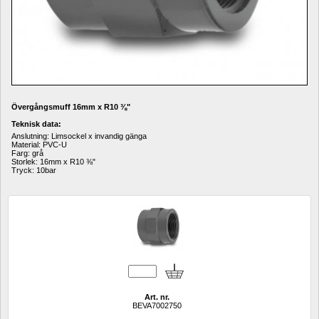
Övergångsmuff 16mm x R10 
⅜
"
Teknisk data:
Anslutning: Limsockel x invandig gänga
Material: PVC-U
Farg: grå
Storlek: 16mm x R10 
⅜
"
Tryck: 10bar
Art. nr.
BEVA7002750