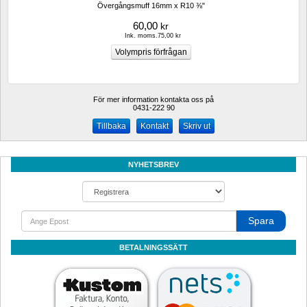
Övergångsmuff 16mm x R10 ⅜"
60,00
kr
Ink. moms.75,00 kr
För mer information kontakta oss på
0431-222 90 
Kontakt
Skriv ut
NYHETSBREV
Spara
BETALNINGSSÄTT