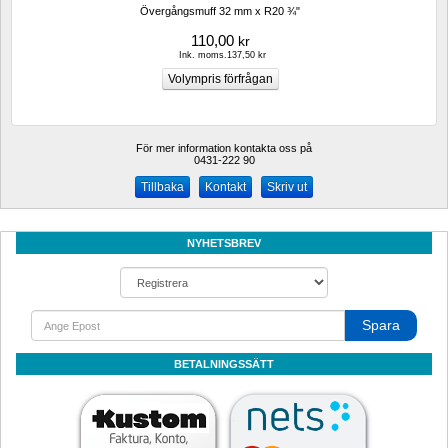
Övergångsmuff 32 mm x R20 ¾"
110,00
kr
Ink. moms.137,50 kr
För mer information kontakta oss på
0431-222 90 
Kontakt
Skriv ut
NYHETSBREV
Spara
BETALNINGSSÄTT