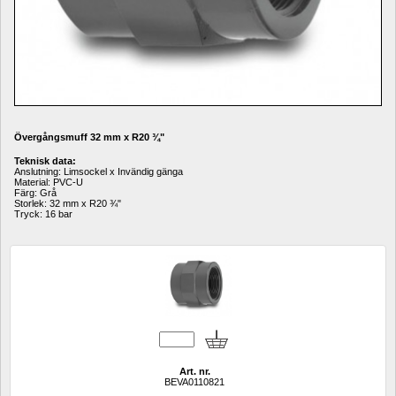
Övergångsmuff 32 mm x R20 
¾
"
Teknisk data:
Anslutning: Limsockel x Invändig gänga 
Material: PVC-U 
Färg: Grå 
Storlek: 32 mm x R20 
¾
"
Tryck: 16 bar
Art. nr.
BEVA0110821