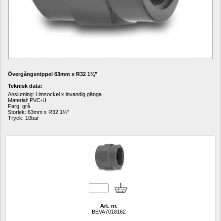
Övergångsnippel 63mm x R32 
1¼"
Teknisk data:
Anslutning: Limsockel x invandig gänga
Material: PVC-U
Farg: grå
Storlek: 63mm x R32 
1¼"
Tryck: 10bar
Art. nr.
BEVA7018162