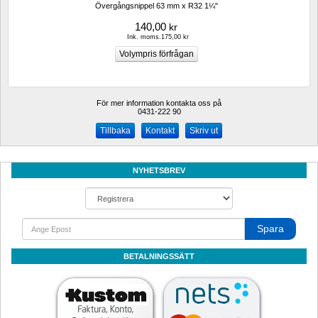
Övergångsnippel 63 mm x R32 1¼"
140,00
kr
Ink. moms.175,00 kr
För mer information kontakta oss på
0431-222 90 
Kontakt
Skriv ut
NYHETSBREV
Spara
BETALNINGSSÄTT