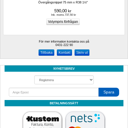
Övergångsnippel 75 mm x R38 1½"
590,00
kr
Ink. moms.737,50 kr
För mer information kontakta oss på
0431-222 90 
Kontakt
Skriv ut
NYHETSBREV
Spara
BETALNINGSSÄTT