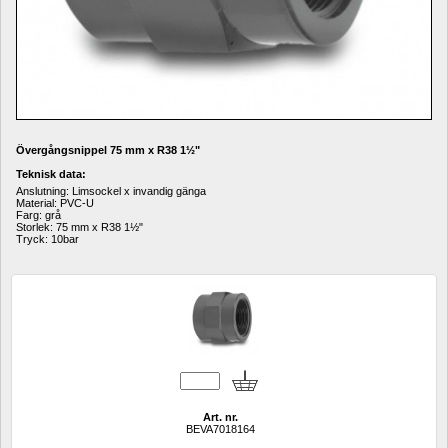
Övergångsnippel 75 mm x R38 
1
½"
Teknisk data:
Anslutning: Limsockel x invandig gänga
Material: PVC-U
Farg: grå
Storlek: 75 mm x R38 
1
½"
Tryck: 10bar
Art. nr.
BEVA7018164