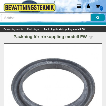
0
Bevattningsteknik
Packningar
Packning för rörkoppling modell FW
Packning för rörkoppling modell FW 