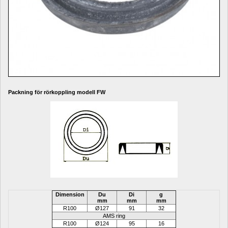
Packning för rörkoppling modell FW
Dimension
Du
Di
g
mm
mm
mm
R100
Ø127
91
32
AMS ring
R100
Ø
124
95
16