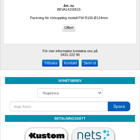
Art. nr.
BEVA14150515
Packning för rörkoppling modell FW R100 Ø124mm
För mer information kontakta oss på
0431-222 90 
Kontakt
Skriv ut
NYHETSBREV
Spara
BETALNINGSSÄTT