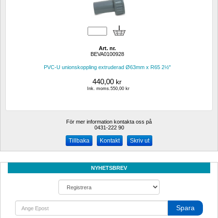
Art. nr.
BEVA0100928 
PVC-U unionskoppling extruderad Ø63mm x R65 2½"
440,00
kr
Ink. moms.550,00 kr
För mer information kontakta oss på
0431-222 90 
Kontakt
Skriv ut
NYHETSBREV
Spara