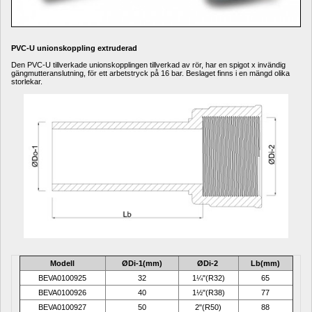
PVC-U unionskoppling extruderad 
Den PVC-U tillverkade unionskopplingen tillverkad av rör, har en spigot x invändig 
gängmutteranslutning, för ett arbetstryck på 16 bar. Beslaget finns i en mängd olika 
storlekar.
Modell
ØDi-1(mm)
ØDi-2 
Lb(mm)
BEVA0100925
32
1¼"(R32)
65
BEVA0100926
40
1½"(R38)
77
BEVA0100927
50
2"(R50)
88