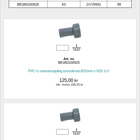
BEVA0100928
63
2½"(R65)
99
Art. nr.
BEVA0100925 
PVC-U unionskoppling extruderad Ø32mm x R32 1¼"
125,00
kr
Ink. moms.156,25 kr