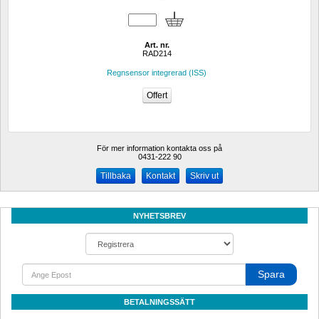
Art. nr.
RAD214
Regnsensor integrerad (ISS) 
För mer information kontakta oss på
0431-222 90 
Kontakt
Skriv ut
NYHETSBREV
Spara
BETALNINGSSÄTT