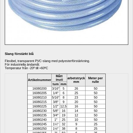
Slang förstärkt blå
Flexibel, transparent PVC-slang med polyesterförstärkning. 
För industriella ändamål. 
Temperatur från -20º till +60ºC
Mått 
arbetstryck
Meter per 
inuti
Artikelnummer
mm
rulle
tum
mm
16080200
3/16"
5
26
50
16080205
1/4"
6
25
50
16080210
5/16"
8
23
50
16080215
3/8"
9
20
50
16080225
1/2"
12,5
16
50
16080230
5/8"
16
14
50
16080235
3/4"
19
12
50
16080240
1"
25
10
50
16080245
1¼"
32
9
25
16080250
1½"
38
8
25