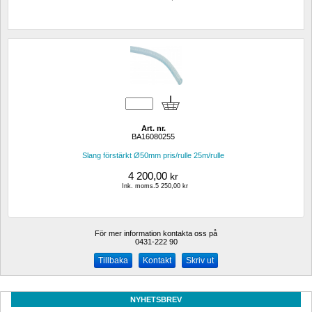
Art. nr.
BA16080255
Slang förstärkt Ø50mm pris/rulle 25m/rulle
4 200,00
kr
Ink. moms.5 250,00 kr
För mer information kontakta oss på
0431-222 90 
Kontakt
Skriv ut
NYHETSBREV