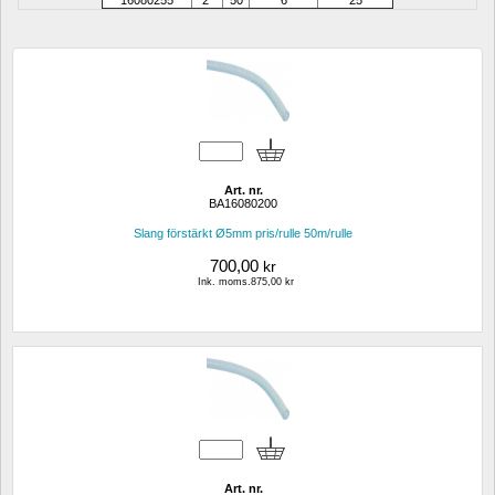
16080255
2"
50
6
25
Art. nr.
BA16080200
Slang förstärkt Ø5mm pris/rulle 50m/rulle
700,00
kr
Ink. moms.875,00 kr
Art. nr.