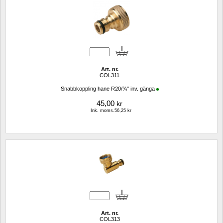
Art. nr.
COL311
Snabbkoppling hane R20/¾" inv. gänga
45,00
kr
Ink. moms.56,25 kr
Art. nr.
COL313