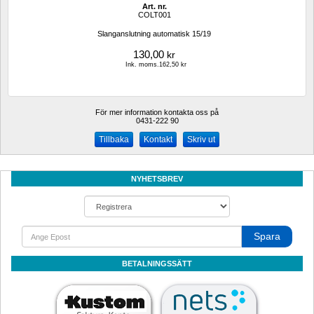
Art. nr.
COLT001
Slanganslutning automatisk 15/19 
130,00
kr
Ink. moms.162,50 kr
För mer information kontakta oss på
0431-222 90 
Kontakt
Skriv ut
NYHETSBREV
Spara
BETALNINGSSÄTT