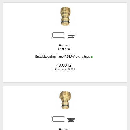
Art. nr.
COL320
Snabbkoppling hane R15/½" utv. gänga
40,00
kr
Ink. moms.50,00 kr
Art. nr.