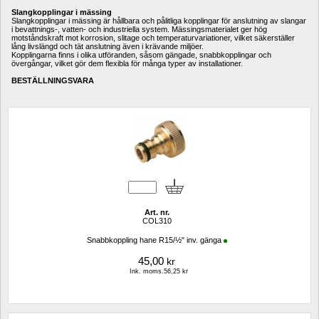
Slangkopplingar i mässing
Slangkopplingar i mässing är hållbara och pålitliga kopplingar för anslutning av slangar 
i bevattnings-, vatten- och industriella system. Mässingsmaterialet ger hög 
motståndskraft mot korrosion, slitage och temperaturvariationer, vilket säkerställer 
lång livslängd och tät anslutning även i krävande miljöer.
Kopplingarna finns i olika utföranden, såsom gängade, snabbkopplingar och 
övergångar, vilket gör dem flexibla för många typer av installationer. 
BESTÄLLNINGSVARA
Art. nr.
COL310
Snabbkoppling hane R15/½" inv. gänga
45,00
kr
Ink. moms.56,25 kr