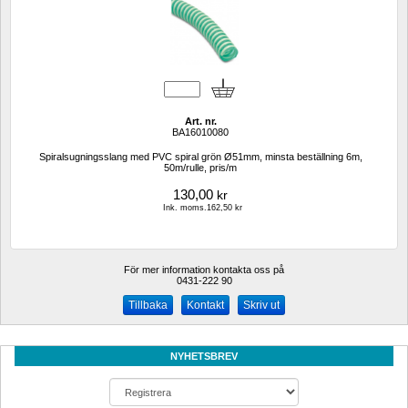
Art. nr.
BA16010080
Spiralsugningsslang med PVC spiral grön Ø51mm, minsta beställning 6m, 
50m/rulle, pris/m
130,00
kr
Ink. moms.162,50 kr
För mer information kontakta oss på
0431-222 90 
Kontakt
Skriv ut
NYHETSBREV