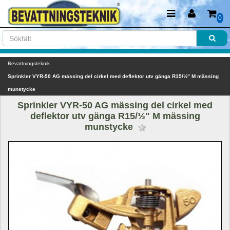
0
Bevattningsteknik
Sprinkler VYR-50 AG mässing del cirkel med deflektor utv gänga R15/½" M mässing 
munstycke
Sprinkler VYR-50 AG mässing del cirkel med 
deflektor utv gänga R15/½" M mässing 
munstycke 