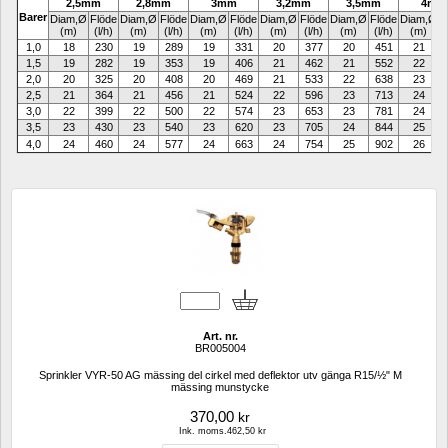
2,5mm
2,8mm
3mm
3,2mm
3,5mm
4mm
Barer
Diam,Ø
Flöde
Diam,
Ø
Flöde
Diam,
Ø
Flöde
Diam,
Ø
Flöde
Diam,
Ø
Flöde
Diam,
Ø
F
(m)
(l/h)
(m)
(l/h)
(m)
(l/h)
(m)
(l/h)
(m)
(l/h)
(m)
(
1,0
18
230
19
289
19
331
20
377
20
451
21
1,5
19
282
19
353
19
406
21
462
21
552
22
2,0
20
325
20
408
20
469
21
533
22
638
23
2,5
21
364
21
456
21
524
22
596
23
713
24
3,0
22
399
22
500
22
574
23
653
23
781
24
1
3,5
23
430
23
540
23
620
23
705
24
844
25
1
4,0
24
460
24
577
24
663
24
754
25
902
26
1
Art. nr.
BR005004
Sprinkler VYR-50 AG mässing del cirkel med deflektor utv gänga R15/½" M 
mässing munstycke
370,00
kr
Ink. moms.462,50 kr