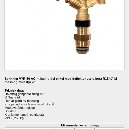
Sprinkler VYR-50 AG mässing del cirkel med deflektor utv gänga R15/½" M 
mässing munstycke
Teknisk data
Utvändig gänganslutning ¾ "
½ "hantråd.
Den är gjord av mässing.
Kroppsfjädrar och arm i rostfritt stål.
Med avståndsreglage.
Spridare.
Kraftig montage i rostfritt stål.
Vikt: 0,266 kg
Ett munstycke och plugg