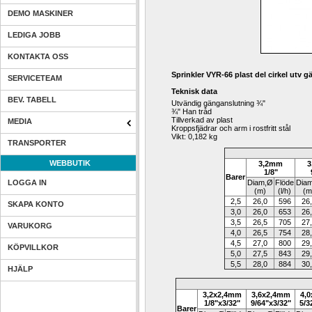
DEMO MASKINER
LEDIGA JOBB
KONTAKTA OSS
Sprinkler VYR-66 plast del cirkel ut
SERVICETEAM
Teknisk data
BEV. TABELL
Utvändig gänganslutning ¾"
¾" Han tråd 
Tillverkad av plast
MEDIA
Kroppsfjädrar och arm i rostfritt stål
Vikt: 0,182 kg
TRANSPORTER
WEBBUTIK
3,2mm
3
1/8"
Barer
LOGGA IN
Diam,Ø
Flöde
Diam
(m)
(l/h)
(m
2,5
26,0
596
26
SKAPA KONTO
3,0
26,0
653
26
3,5
26,5
705
27
VARUKORG
4,0
26,5
754
28
4,5
27,0
800
29
KÖPVILLKOR
5,0
27,5
843
29
5,5
28,0
884
30
HJÄLP
3,2x2,4mm
3,6x2,4mm
4,
1/8"x3/32"
9/64"x
3/32"
5/3
Barer