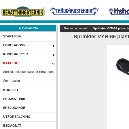
NAVIGATION
Bevattningsteknik
Sprinkler VYR-66 plast d
Sprinkler VYR-66 plas
STARTSIDA
FÖRETAGSGR.
KUNDGRUPPER
KATALOG
Sprinkler slagspridare för rörsystem
Åter katalog
KONSULT
PROJEKT Entr
ERBJUDANDE
UTFÖRSÄLJNING
BEGAGNAT