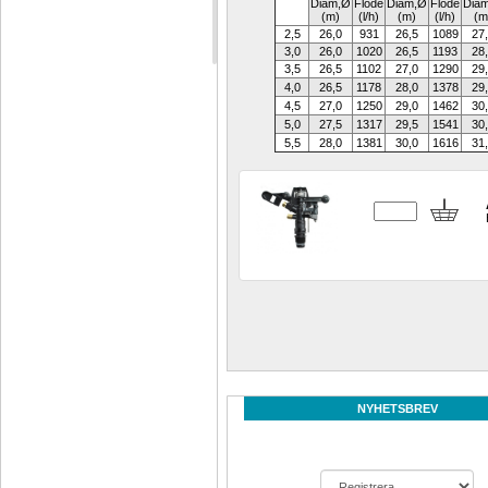
Diam,Ø
Flöde
Diam,
Ø
Flöde
Diam
(m)
(l/h)
(m)
(l/h)
(m
2,5
26,0
931
26,5
1089
27
3,0
26,0
1020
26,5
1193
28
3,5
26,5
1102
27,0
1290
29
4,0
26,5
1178
28,0
1378
29
4,5
27,0
1250
29,0
1462
30
5,0
27,5
1317
29,5
1541
30
5,5
28,0
1381
30,0
1616
31
NYHETSBREV