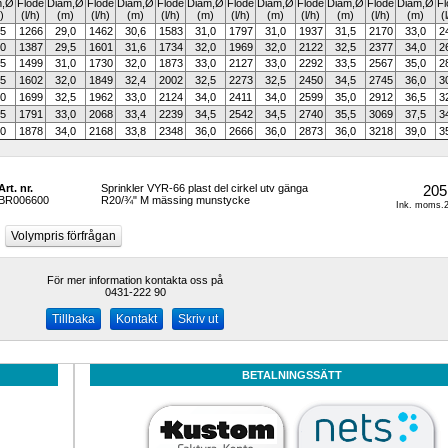
,
Ø
Flöde
Diam,
Ø
Flöde
Diam,
Ø
Flöde
Diam,
Ø
Flöde
Diam,
Ø
Flöde
Diam,
Ø
Flöde
Diam,
Ø
Fl
)
(l/h)
(m)
(l/h)
(m)
(l/h)
(m)
(l/h)
(m)
(l/h)
(m)
(l/h)
(m)
(
,5
1266
29,0
1462
30,6
1583
31,0
1797
31,0
1937
31,5
2170
33,0
2
,0
1387
29,5
1601
31,6
1734
32,0
1969
32,0
2122
32,5
2377
34,0
2
,5
1499
31,0
1730
32,0
1873
33,0
2127
33,0
2292
33,5
2567
35,0
2
,5
1602
32,0
1849
32,4
2002
32,5
2273
32,5
2450
34,5
2745
36,0
3
,0
1699
32,5
1962
33,0
2124
34,0
2411
34,0
2599
35,0
2912
36,5
3
,5
1791
33,0
2068
33,4
2239
34,5
2542
34,5
2740
35,5
3069
37,5
3
,0
1878
34,0
2168
33,8
2348
36,0
2666
36,0
2873
36,0
3218
39,0
3
Art. nr.
Sprinkler VYR-66 plast del cirkel utv gänga 
205
BR006600
R20/¾" M mässing munstycke
Ink. moms.2
För mer information kontakta oss på
0431-222 90 
Kontakt
Skriv ut
BETALNINGSSÄTT