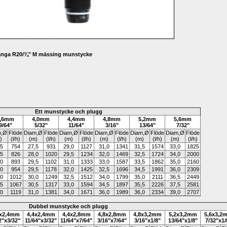
v gänga R20/¾" M mässing munstycke
Ett munstycke och plugg
,6mm
4,0mm
4,4mm
4,8mm
5,2mm
5,6mm
9/64"
5/32"
11/64"
3/16"
13/64"
7/32"
,
Ø
Flöde
Diam,
Ø
Flöde
Diam,
Ø
Flöde
Diam,
Ø
Flöde
Diam,
Ø
Flöde
Diam,
Ø
Flöde
)
(l/h)
(m)
(l/h)
(m)
(l/h)
(m)
(l/h)
(m)
(l/h)
(m)
(l/h)
,5
754
27,5
931
29,0
1127
31,0
1341
31,5
1574
33,0
1825
,5
826
28,0
1020
29,5
1234
32,0
1469
32,5
1724
34,0
2000
,0
893
29,5
1102
31,0
1333
33,0
1587
33,5
1862
35,0
2160
,0
954
29,5
1178
32,0
1425
32,5
1696
34,5
1991
36,0
2309
,0
1012
30,0
1249
32,5
1512
34,0
1799
35,0
2111
36,5
2449
,5
1067
30,5
1317
33,0
1594
34,5
1897
35,5
2226
37,5
2581
,0
1119
31,0
1381
34,0
1671
36,0
1989
36,0
2334
39,0
2707
Dubbel munstycke och plugg
0x2,4mm
4,4x2,4mm
4,4x2,8mm
4,8x2,8mm
4,8x3,2mm
5,2x3,2mm
5,6x3,2
2"x
3/32"
11/64"
x
3/32"
11/64"
x7
/64"
3/16"x7/64"
3/16"x1
/8"
13/64"x1/8"
7/32"x1/