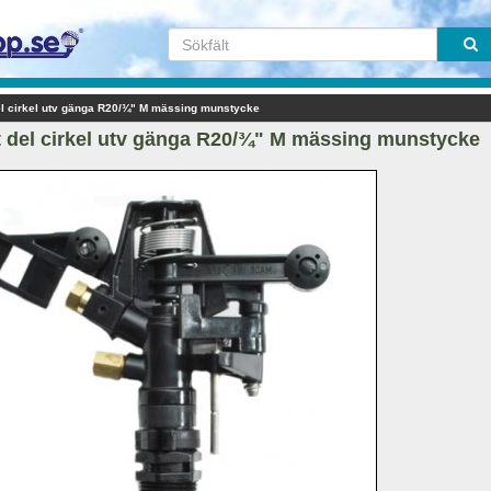
el cirkel utv gänga R20/¾" M mässing munstycke
t del cirkel utv gänga R20/¾" M mässing munstycke 