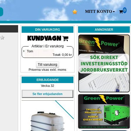
0
MITT KONTO
DIN VARUKORG
ANNONSER
KUNDVAGN 
Artiklar i Er varukorg
Tom
Totalt: 
0,00
kr
Till varukorg
Priserna visas exkl. moms
ERBJUDANDE
Vecka 32
Se fler erbjudanden