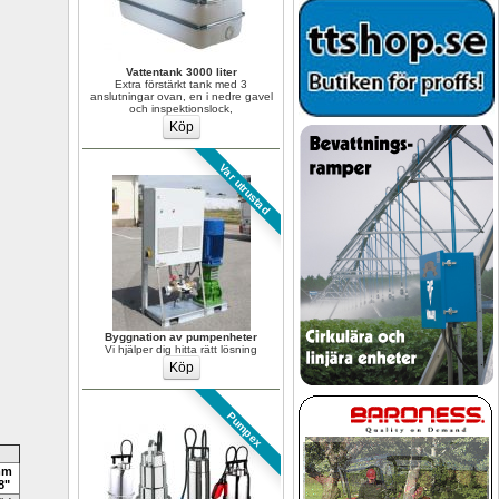
Vattentank 3000 liter
Extra förstärkt tank med 3 
anslutningar ovan, en i nedre gavel 
och inspektionslock,
Var utrustad
Byggnation av pumpenheter
Vi hjälper dig hitta rätt lösning
Pumpex
mm
8"