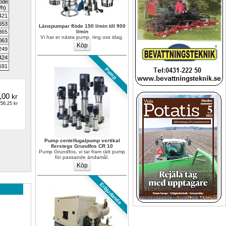
öde
l/h)
421
653
Länspumpar flöde 150 l/min till 900 
865
l/min
Vi har er nästa pump, ring oss idag.
063
249
424
591
Pump
,00
kr
56,25 kr
Pump centrifugalpump vertikal 
flerstegs Grundfos CR 10
Pump Grundfos, vi tar fram rätt pump 
för passande ändamål.
Erbjudande