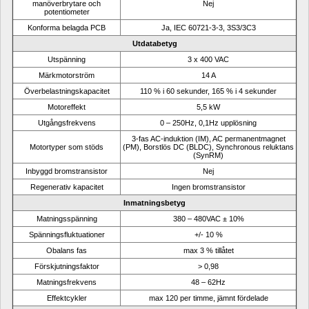
manöverbrytare och 
Nej
potentiometer
Konforma belagda PCB
Ja, IEC 60721-3-3, 3S3/3C3
Utdatabetyg
Utspänning
3 x 400 VAC
Märkmotorström
14 A
Överbelastningskapacitet
110 % i 60 sekunder, 165 % i 4 sekunder
Motoreffekt
5,5 kW
Utgångsfrekvens
0 – 250Hz, 0,1Hz upplösning
3-fas AC-induktion (IM), AC permanentmagnet 
Motortyper som stöds
(PM), Borstlös DC (BLDC), Synchronous reluktans 
(SynRM)
Inbyggd bromstransistor
Nej
Regenerativ kapacitet
Ingen bromstransistor
Inmatningsbetyg
Matningsspänning
380 – 480VAC
± 10%
Spänningsfluktuationer
+/- 10 %
Obalans fas
max 3 % tillåtet
Förskjutningsfaktor
> 0,98
Matningsfrekvens
48 – 62Hz
Effektcykler
max 120 per timme, jämnt fördelade