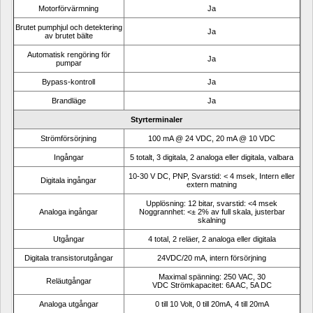
Motorförvärmning
Ja
Brutet pumphjul och detektering 
Ja
av brutet bälte
Automatisk rengöring för 
Ja
pumpar
Bypass-kontroll
Ja
Brandläge
Ja
Styrterminaler
Strömförsörjning
100 mA @ 24 VDC, 20 mA @ 10 VDC
Ingångar
5 totalt, 3 digitala, 2 analoga eller digitala, valbara
10-30 V DC, PNP, Svarstid: < 4 msek, Intern eller 
Digitala ingångar
extern matning
Upplösning: 12 bitar, svarstid: <4 msek 
Analoga ingångar
Noggrannhet: <± 2% av full skala, justerbar 
skalning
Utgångar
4 total, 2 reläer, 2 analoga eller digitala
Digitala transistorutgångar
24VDC/20 mA, intern försörjning
Maximal spänning: 250 VAC, 30 
Reläutgångar
VDC Strömkapacitet: 6A AC, 5A DC
Analoga utgångar
0 till 10 Volt, 0 till 20mA, 4 till 20mA