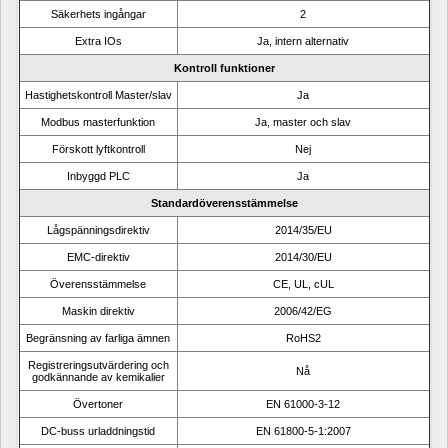
Säkerhets ingångar
2
Extra IOs
Ja, intern alternativ
Kontroll funktioner
Hastighetskontroll Master/slav
Ja
Modbus masterfunktion
Ja, master och slav
Förskott lyftkontroll
Nej
Inbyggd PLC
Ja
Standardöverensstämmelse
Lågspänningsdirektiv
2014/35/EU
EMC-direktiv
2014/30/EU
Överensstämmelse
CE, UL, cUL
Maskin direktiv
2006/42/EG
Begränsning av farliga ämnen
RoHS2
Registreringsutvärdering och 
Nå
godkännande av kemikalier
Övertoner
EN 61000-3-12
DC-buss urladdningstid
EN 61800-5-1:2007