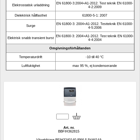
EN 61800-3:2004+A1-2012. Test teknik EN 61000-
Elektrostatisk urladdning
4-2:2009
Dielektrisk hållfasthet
61800-5-1: 2007
EN 61800-3: 2004+A1-2012. Testteknik EN 61000-
Surge
4-5:2006
EN 61800-3: 2004+A1-2012. Test teknik EN 61000-
Elektrisk snabb transient burst
4-4:2004
Omgivningsförhållanden
Temperaturdrift
-10 till 40 °C
Luftfuktighet
max 95 %, ej kondenserande
Art. nr.
BBFIH362815
Växelriktare BFIH3240140 IP66 5,5kW/14A