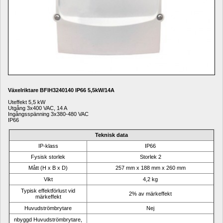
Växelriktare BFIH3240140 IP66 5,5kW/14A
Uteffekt 5,5 kW
Utgång 
3x400 VAC, 14 A
Ingångsspänning 
3x380-480 VAC
IP66
Teknisk data
IP-klass
IP66
Fysisk storlek
Storlek 2
Mått (H x B x D)
257 mm x 188 mm x 260
mm
Vikt
4,2 kg
Typisk effektförlust vid 
2% av märkeffekt
märkeffekt
Huvudströmbrytare
Nej
nbyggd Huvudströmbrytare, 