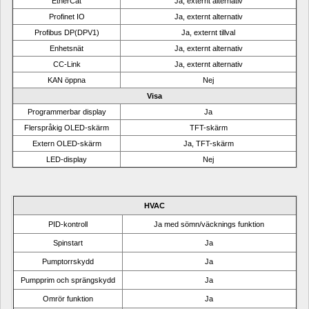
EtherCat
Ja, externt alternativ
Profinet IO
Ja, externt alternativ
Profibus DP(DPV1)
Ja, externt tillval
Enhetsnät
Ja, externt alternativ
CC-Link
Ja, externt alternativ
KAN öppna
Nej
Visa
Programmerbar display
Ja
Flerspråkig OLED-skärm
TFT-skärm
Extern OLED-skärm
Ja, TFT-skärm
LED-display
Nej
HVAC
PID-kontroll
Ja med sömn/väcknings funktion
Spinstart
Ja
Pumptorrskydd
Ja
Pumpprim och sprängskydd
Ja
Omrör funktion
Ja