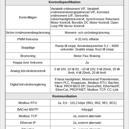
Kontrollspecifikation
Variabelt vridmoment V/F, Variabelt 
vridmomentenergioptimerad V/F, Konstant 
vridmoment U/F, Sensorlös 
Kontrolllägen
vektorhastighetskontroll, Synchronous Reluctans 
Motor Kontroll, Borstlös DC Motor Kontroll, Open 
Loop PM Vector Kontroll
Ström-/vridmomentbegränsning
Moment- och strömbegränsning
PWM-frekvens
4-32 kHz effektiv
Ramp till stopp: Användarjusterbar 0,1 – 6000 
Stoppläge
sekunder. Snabbt stopp. Kust till stopp
Bromsning
Motor Flux Braking
Hoppa över frekvens
Ja
0 till 10V, 10 till 0V, −10 till 10V, 0 till 20mA, 20 till 
Analog börvärdeskontroll
0mA, 4 till 20mA, 20 till 4mA
8 fasta hastigheter, Motoriserad Potentiometer, 
Intern PLC, Knappsats, Modbus RTU, BacNet, 
Digital börvärdesreglering
Tillval: PROFIBUS DP, DeviceNet, EtherNet/IP, 
EtherCat, PROFINET, Modbus TCP, CC-Link
Kommunikation
Modbus RTU
Ja, 9,6 - 115,2 kbps (8N1, 8N2, 8E1, 8O1)
BACnet MS/TP
Inbyggd
Modbus TCP
Ja, externt alternativ
Ethernet IP
Ja, externt alternativ