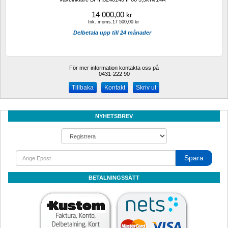
14 000,00
kr
Ink. moms.17 500,00 kr
Delbetala upp till 24 månader
För mer information kontakta oss på
0431-222 90 
Kontakt
Skriv ut
NYHETSBREV
Spara
BETALNINGSSÄTT