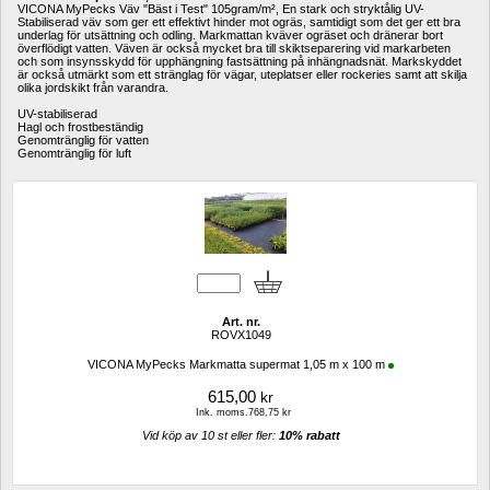
VICONA MyPecks Väv "Bäst i Test" 105gram/m², En stark och stryktålig UV-
Stabiliserad väv som ger ett effektivt hinder mot ogräs, samtidigt som det ger ett bra 
underlag för utsättning och odling. Markmattan kväver ogräset och dränerar bort 
överflödigt vatten. Väven är också mycket bra till skiktseparering vid markarbeten 
och som insynsskydd för upphängning fastsättning på inhängnadsnät. Markskyddet 
är också utmärkt som ett stränglag för vägar, uteplatser eller rockeries samt att skilja 
olika jordskikt från varandra.
UV-stabiliserad
Hagl och frostbeständig
Genomtränglig för vatten
Genomtränglig för luft
Art. nr.
ROVX1049
VICONA MyPecks Markmatta supermat 1,05 m x 100 m
615,00
kr
Ink. moms.768,75 kr
Vid köp av 10 st eller fler: 
10% rabatt 