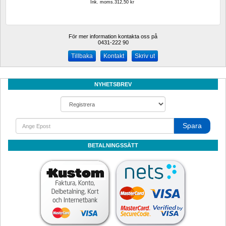
Ink. moms.312,50 kr
För mer information kontakta oss på
0431-222 90 
Kontakt
Skriv ut
NYHETSBREV
Spara
BETALNINGSSÄTT