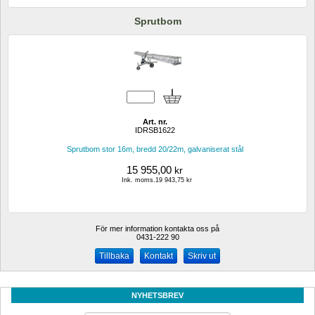
Sprutbom
Art. nr.
IDRSB1622
Sprutbom stor 16m, bredd 20/22m, galvaniserat stål
15 955,00
kr
Ink. moms.19 943,75 kr
För mer information kontakta oss på
0431-222 90 
Kontakt
Skriv ut
NYHETSBREV