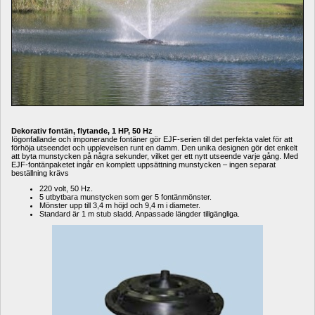
Dekorativ fontän, flytande, 1 HP, 50 Hz
Iögonfallande och imponerande fontäner gör EJF-serien till det perfekta valet för att 
förhöja utseendet och upplevelsen runt en damm. Den unika designen gör det enkelt 
att byta munstycken på några sekunder, vilket ger ett nytt utseende varje gång. Med 
EJF-fontänpaketet ingår en komplett uppsättning munstycken – ingen separat 
beställning krävs 
220 volt, 50 Hz.
5 utbytbara munstycken som ger 5 fontänmönster.
Mönster upp till 3,4 m höjd och 9,4 m i diameter.
Standard är 1 m stub sladd. Anpassade längder tillgängliga.