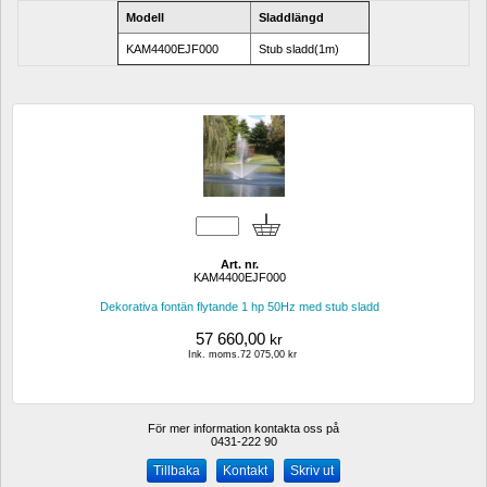
Modell
Sladdlängd
KAM4400EJF000
Stub sladd(1m)
Art. nr.
KAM4400EJF000
Dekorativa fontän flytande 1 hp 50Hz med stub sladd
57 660,00
kr
Ink. moms.72 075,00 kr
För mer information kontakta oss på
0431-222 90 
Kontakt
Skriv ut