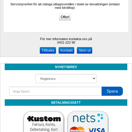
Servostyrenhet för att stänga utloppsventilen i slutet av bevattningen (endast 
med IdroMop)
För mer information kontakta oss på
0431-222 90 
Kontakt
Skriv ut
NYHETSBREV
Spara
BETALNINGSSÄTT