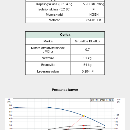
Kapslingsklass (EC 34-5)
55 Dust/Jetting
Isolationsklass (EC 85)
F
Motorskydd
INGEN
Motornr
85U01908
Övriga
Märka
Grundfos Blueflux
Minsta effektivitetsindex 
0,7
, MEI ≥
Nettovikt
51 kg
Bruttovikt
54 kg
Leveransvolym
0,104m³
Prestanda kurvor