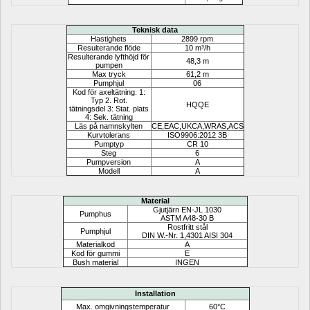
Teknisk data
Hastighets
2899 rpm
Resulterande flöde
10 m³/h
Resulterande lyfthöjd för 
48,3 m
pumpen
Max tryck
61,2 m
Pumphjul
06
Kod för axeltätning. 1: 
Typ 2. Rot.
HQQE
tätningsdel 3: Stat. plats 
4: Sek. tätning
Läs på namnskylten
CE,EAC,UKCA,WRAS,ACS
Kurvtolerans
ISO9906:2012 3B
Pumptyp
CR 10
Steg
6
Pumpversion
A
Modell
A
Material
Gjutjärn EN-JL 1030
Pumphus
ASTM A48-30 B
Rostfritt stål 
Pumphjul
DIN W.-Nr. 1,4301 AISI 304
Materialkod
A
Kod för gummi
E
Bush material
INGEN
Installation
Max. omgivningstemperatur
60°C