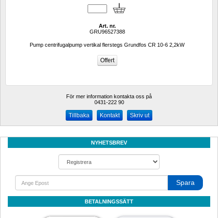
Art. nr.
GRU96527388
Pump centrifugalpump vertikal flerstegs Grundfos CR 10-6 2,2kW
För mer information kontakta oss på
0431-222 90 
Kontakt
Skriv ut
NYHETSBREV
Spara
BETALNINGSSÄTT