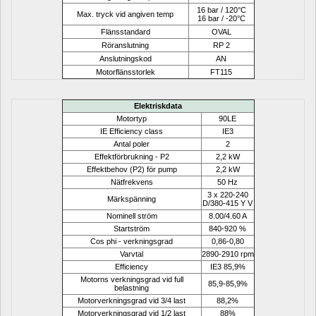
16 bar / 120°C
Max. tryck vid angiven temp
16 bar / -20°C
Flänsstandard
OVAL
Röranslutning
RP 2
Anslutningskod
AN
Motorflänsstorlek
FT115
Elektriskdata
Motortyp
90LE
IE Efficiency class
IE3
Antal poler
2
Effektförbrukning - P2
2,2 kW
Effektbehov (P2) för pump
2,2 kW
Nätfrekvens
50 Hz
3 x 220-240 
Märkspänning
D/380-415 Y V
Nominell ström
8.00/4.60 A
Startström
840-920 %
Cos phi - verkningsgrad
0,86-0,80
Varvtal
2890-2910 rpm
Efficiency
IE3 85,9%
Motorns verkningsgrad vid full 
85,9-85,9%
belastning
Motorverkningsgrad vid 3/4 last
88,2%
Motorverkningsgrad vid 1/2 last
88%