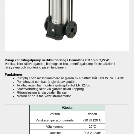
Pump centrifugalpump vertikal flerstegs Grundfos CR 10-6 2,2kW 
Vertikal, icke-självsugande , flerstegs in-line, centrifugalpump för installation i 
rörsystem och montering på ett fundament.
Funktioner
Pumphjul och mellankammare är gjorda av Rostfritt stål, DIN W.-Nr. 1,4301.
Pumphuvud och bas är gjorda av gjutjärn.
Axeltätningen har monteringslängd enligt EN 12756.
Kraftöverföring sker via gjutjärn delad koppling.
Röranslutning är via ovalen flänsar.
Motorn är en 3-fas växelströmsmotor .
Vätska
Vätska
Vatten
Vätsketemperatur område
-20 till 120°C
Vätsketemp
20°C
Densitet
998,2 kg/m³