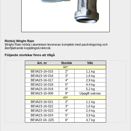
Rörböj Wright Rain
Wright Rain rörböj i aluminium levereras komplett med packningsring och 
återfjädrande kopplingskrokkrok. 
Följande storlekar finns att tillgå
Art. nr
Storlek
Vikt
90º
BEVA23-16-015
2"
1,1 kg
BEVA23-16-016
3"
1,6 kg
BEVA23-16-017
4"
2,9 kg
BEVA23-16-018
5"
4,4 kg
BEVA23-16-019
6"
5,2 kg
BEVA23-16-006
8"
Uppgift saknas
45º
BEVA23-16-021
2"
1,1 kg
BEVA23-16-022
3"
1,6 kg
BEVA23-16-023
4"
2,4 kg
BEVA23-16-024
5"
3,9 kg
BEVA23-16-,025
6"
4,7 kg