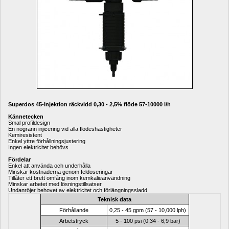
Superdos 45-Injektion räckvidd 0,30 - 2,5% flöde 57-10000 l/h
Kännetecken
Smal profildesign
En nogrann injicering vid alla flödeshastigheter
Kemiresistent
Enkel yttre förhållningsjustering
Ingen elektricitet behövs
Fördelar
Enkel att använda och underhålla
Minskar kostnaderna genom feldoseringar
Tillåter ett brett omfång inom kemkalieanvändning
Minskar arbetet med lösningstillsatser
Undanröjer behovet av elektricitet och förlängningssladd 
Teknisk data
Förhållande
0,25 - 45 gpm (57 - 10,000 lph)
Arbetstryck
5 - 100 psi (0,34 - 6,9 bar)