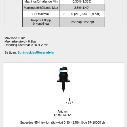
Matningsförhållande Min
0,30%(1:333)
Matningsförhållande Max
2,5%(1:40)
PSI min/max
5 - 100 psi (0,34 - 6,9 bar)
Inlopp / Utlopp
1¼" bsp/ 1¼" npt
rörkopplingar
Maxflöde 10m³
Max arbetstryck 6,9bar
Dosering justerbar 0,20 till 2,5% 
Se även: 
Sprängskiss/Reservdelar
Art. nr.
DOS113212
Superdos 45-Injektion räckvidd 0,30 - 2,5% flöde 57-10000 l/h