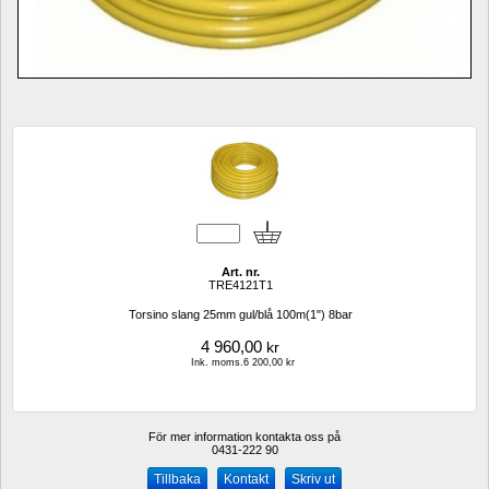
Art. nr.
TRE4121T1
Torsino slang 25mm gul/blå 100m(1") 8bar
4 960,00
kr
Ink. moms.6 200,00 kr
För mer information kontakta oss på
0431-222 90 
Kontakt
Skriv ut