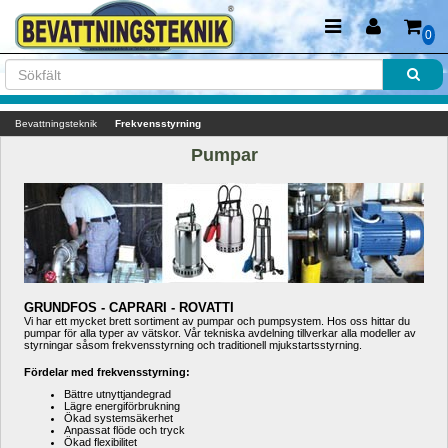
0
Bevattningsteknik
Frekvensstyrning
Pumpar
GRUNDFOS - CAPRARI - ROVATTI
Vi har ett mycket brett sortiment av pumpar och pumpsystem. Hos oss hittar du 
pumpar för alla typer av vätskor. Vår tekniska avdelning tillverkar alla modeller av 
styrningar såsom frekvensstyrning och traditionell mjukstartsstyrning. 
Fördelar med frekvensstyrning:
Bättre utnyttjandegrad
Lägre energiförbrukning
Ökad systemsäkerhet
Anpassat flöde och tryck
Ökad flexibilitet