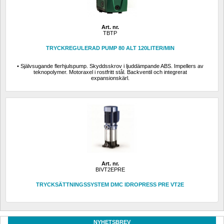
Art. nr.
TBTP
TRYCKREGULERAD PUMP 80 ALT 120LITER/MIN
• Självsugande flerhjulspump. Skyddsskrov i ljuddämpande ABS. Impellers av 
teknopolymer. Motoraxel i rostfritt stål. Backventil och integrerat 
expansionskärl.
Art. nr.
BIVT2EPRE
TRYCKSÄTTNINGSSYSTEM DMC IDROPRESS PRE VT2E
NYHETSBREV