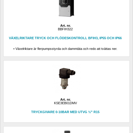
Art. nr.
BBFIH322
VÄXELRIKTARE TRYCK OCH FLÖDESKONTROLL BFIH3, IP55 OCH IP66
• Växelriktare är flerpumpsstyrda och dammtäta och redo att tvättas ner.
Art. nr.
KSE3EB01DMV
TRYCKGIVARE 0-10BAR MED UTVG ½” R15